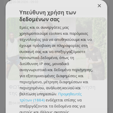
05.08.2026 - 09:32
×
Υπεύθυνη χρήση των
δεδομένων σας
Εμείς και οι συνεργάτες μας
χρησιμοποιούμε cookies και παρόμοιες
τεχνολογίες για να αποθηκεύουμε και να
έχουμε πρόσβαση σε πληροφορίες στη
συσκευή σας και να επεξεργαζόμαστε
προσωπικά δεδομένα, όπως τη
διεύθυνση IP σας, μοναδικά
αναγνωριστικά και δεδομένα περιήγησης,
για εξατομικευμένες διαφημίσεις και
περιεχόμενο, μέτρηση διαφημίσεων και
ΦΩΤΟΓΡΑΦΙΕΣ από την προπόνηση
περιεχομένου, ανάλυση κοινού και
της ΑΕΛ στη Βάρκα
βελτίωση υπηρεσιών.
Προμηθευτές
τρίτων (1884)
ενδέχεται επίσης να
04.08.2026 - 16:30
επεξεργάζονται τα δεδομένα σας για
αυτούς και άλλους σκοπούς,