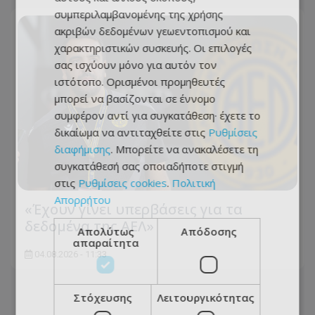
συμπεριλαμβανομένης της χρήσης
ακριβών δεδομένων γεωεντοπισμού και
χαρακτηριστικών συσκευής. Οι επιλογές
σας ισχύουν μόνο για αυτόν τον
ιστότοπο. Ορισμένοι προμηθευτές
μπορεί να βασίζονται σε έννομο
συμφέρον αντί για συγκατάθεση· έχετε το
δικαίωμα να αντιταχθείτε στις
Ρυθμίσεις
διαφήμισης
. Μπορείτε να ανακαλέσετε τη
συγκατάθεσή σας οποιαδήποτε στιγμή
στις
Ρυθμίσεις cookies
.
Πολιτική
Απορρήτου
«Έχουν γίνει υπερβάσεις για τα
δεδομένα της ΑΕΛ»
Απολύτως
Απόδοσης
απαραίτητα
04.08.2026 - 11:33
Στόχευσης
Λειτουργικότητας