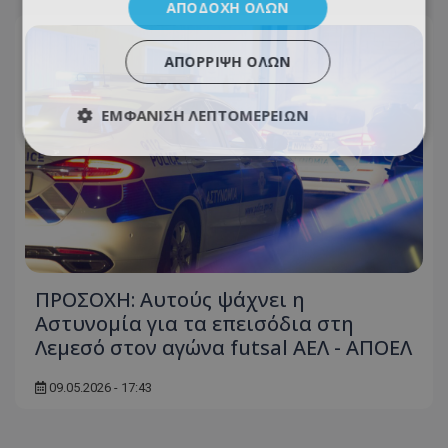
ΑΠΟΔΟΧΉ ΌΛΩΝ
ΑΠΌΡΡΙΨΗ ΌΛΩΝ
ΕΜΦΆΝΙΣΗ ΛΕΠΤΟΜΕΡΕΙΏΝ
ΠΡΟΣΟΧΗ: Αυτούς ψάχνει η
Αστυνομία για τα επεισόδια στη
Λεμεσό στον αγώνα futsal ΑΕΛ - ΑΠΟΕΛ
09.05.2026 - 17:43