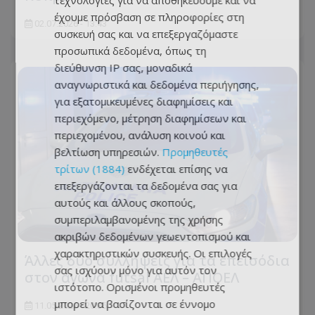
τεχνολογίες για να αποθηκεύουμε και να
έχουμε πρόσβαση σε πληροφορίες στη
02.07.2026 - 13:43
συσκευή σας και να επεξεργαζόμαστε
προσωπικά δεδομένα, όπως τη
διεύθυνση IP σας, μοναδικά
αναγνωριστικά και δεδομένα περιήγησης,
για εξατομικευμένες διαφημίσεις και
περιεχόμενο, μέτρηση διαφημίσεων και
περιεχομένου, ανάλυση κοινού και
βελτίωση υπηρεσιών.
Προμηθευτές
τρίτων (1884)
ενδέχεται επίσης να
επεξεργάζονται τα δεδομένα σας για
αυτούς και άλλους σκοπούς,
συμπεριλαμβανομένης της χρήσης
ακριβών δεδομένων γεωεντοπισμού και
χαρακτηριστικών συσκευής. Οι επιλογές
Άλλες δύο συλλήψεις για τα επεισόδια
σας ισχύουν μόνο για αυτόν τον
στον αγώνα futsal ΑΕΛ – ΑΠΟΕΛ
ιστότοπο. Ορισμένοι προμηθευτές
μπορεί να βασίζονται σε έννομο
11.05.2026 - 20:36