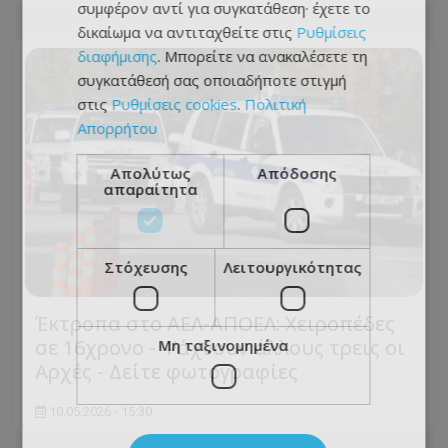
συμφέρον αντί για συγκατάθεση· έχετε το
δικαίωμα να αντιταχθείτε στις
Ρυθμίσεις
διαφήμισης
. Μπορείτε να ανακαλέσετε τη
συγκατάθεσή σας οποιαδήποτε στιγμή
στις
Ρυθμίσεις cookies
.
Πολιτική
Απορρήτου
Απολύτως
Απόδοσης
απαραίτητα
Στόχευσης
Λειτουργικότητας
Έκτροπα στο ΑΕΛ-ΑΠΟΕΛ: Χειροπέδες
σε 16χρονο - Ψάχνουν άλλους τρεις οι
Μη ταξινομημένα
Αρχές - Δείτε φωτογραφίες
10.05.2026 - 15:30