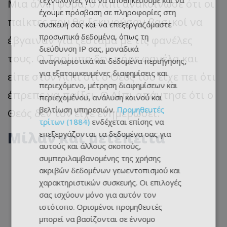
τεχνολογίες για να αποθηκεύουμε και να
Μια άλλη φορά, ο Λίπι ανακοίνωσε ότι οι
έχουμε πρόσβαση σε πληροφορίες στη
παίκτες που θα ξεκινούσαν βασικοί να
συσκευή σας και να επεξεργαζόμαστε
προσωπικά δεδομένα, όπως τη
έβγαιναν για ζέσταμα με τις φανέλες
διεύθυνση IP σας, μοναδικά
τους. Ο Ταρίμπο δεν πήρε φανέλα και
αναγνωριστικά και δεδομένα περιήγησης,
για εξατομικευμένες διαφημίσεις και
είπε στον Λίπι ότι ο Θεός του είχε πει ότι
περιεχόμενο, μέτρηση διαφημίσεων και
έπρεπε να παίξει. Ο Λίπι απάντησε ότι ο
περιεχομένου, ανάλυση κοινού και
βελτίωση υπηρεσιών.
Προμηθευτές
Θεός δεν τον είχε ενημερώσει.
τρίτων (1884)
ενδέχεται επίσης να
Μίλαν και μετέπειτα
επεξεργάζονται τα δεδομένα σας για
αυτούς και άλλους σκοπούς,
συμπεριλαμβανομένης της χρήσης
ακριβών δεδομένων γεωεντοπισμού και
χαρακτηριστικών συσκευής. Οι επιλογές
σας ισχύουν μόνο για αυτόν τον
ιστότοπο. Ορισμένοι προμηθευτές
μπορεί να βασίζονται σε έννομο