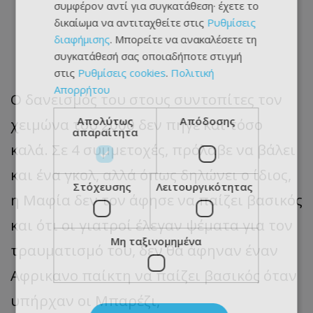
συμφέρον αντί για συγκατάθεση· έχετε το
δικαίωμα να αντιταχθείτε στις
Ρυθμίσεις
διαφήμισης
. Μπορείτε να ανακαλέσετε τη
συγκατάθεσή σας οποιαδήποτε στιγμή
στις
Ρυθμίσεις cookies
.
Πολιτική
Απορρήτου
Ο δανεισμός του στους συντοπίτες τον
Απολύτως
Απόδοσης
χειμώνα του 2000 δεν πήγε και τόσο
απαραίτητα
καλά. Σε 4 συμμετοχές, πρόλαβε να βάλει
και ένα γκολ, αλλά όπως δηλώνει ο ίδιος,
Στόχευσης
Λειτουργικότητας
η Μαφία δεν τον άφησε να παίζει βασικός
και ότι οι γιατροί έλεγαν ψέματα για τον
Μη ταξινομημένα
τραυματισμό του, δεν θα άφηναν έναν
Αφρικανο παίκτη να παίζει βασικός όταν
υπήρχαν οι Μπαρέζι,