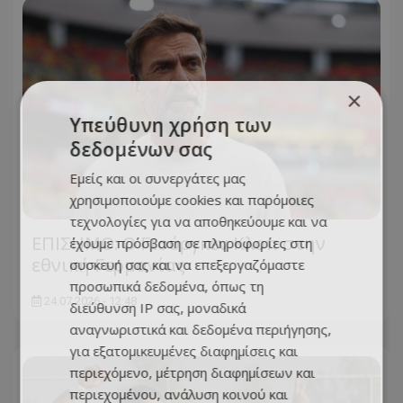
×
Υπεύθυνη χρήση των
δεδομένων σας
Εμείς και οι συνεργάτες μας
χρησιμοποιούμε cookies και παρόμοιες
τεχνολογίες για να αποθηκεύουμε και να
ΕΠΙΣΗΜΟ: Ο Γιούργκεν Κλοπ στην
έχουμε πρόσβαση σε πληροφορίες στη
εθνική Γερμανίας
συσκευή σας και να επεξεργαζόμαστε
προσωπικά δεδομένα, όπως τη
24.07.2026 - 12:48
διεύθυνση IP σας, μοναδικά
αναγνωριστικά και δεδομένα περιήγησης,
για εξατομικευμένες διαφημίσεις και
περιεχόμενο, μέτρηση διαφημίσεων και
περιεχομένου, ανάλυση κοινού και