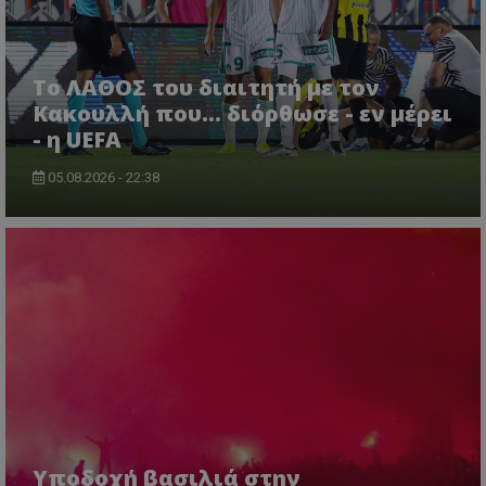
Το ΛΑΘΟΣ του διαιτητή με τον
Κακουλλή που... διόρθωσε - εν μέρει
- η UEFA
05.08.2026 - 22:38
Υποδοχή βασιλιά στην