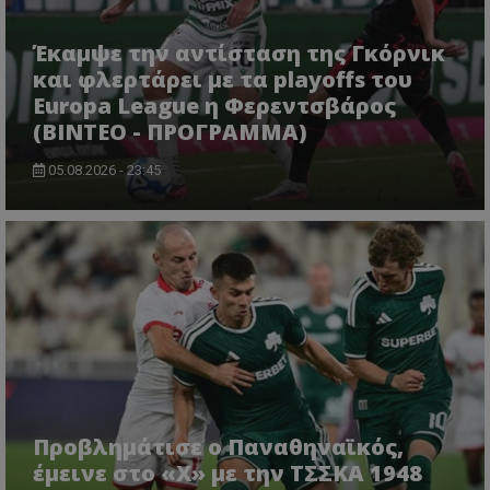
Έκαμψε την αντίσταση της Γκόρνικ
και φλερτάρει με τα playoffs του
Europa League η Φερεντσβάρος
(ΒΙΝΤΕΟ - ΠΡΟΓΡΑΜΜΑ)
05.08.2026 - 23:45
Προβλημάτισε ο Παναθηναϊκός,
έμεινε στο «Χ» με την ΤΣΣΚΑ 1948