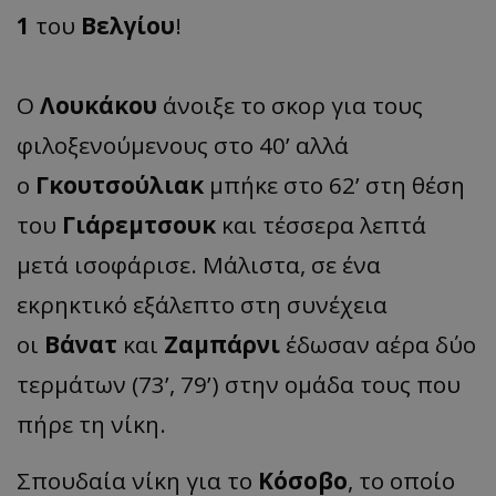
1
του
Βελγίου
!
Ο
Λουκάκου
άνοιξε το σκορ για τους
φιλοξενούμενους στο 40’ αλλά
ο
Γκουτσούλιακ
μπήκε στο 62’ στη θέση
του
Γιάρεμτσουκ
και τέσσερα λεπτά
μετά ισοφάρισε. Μάλιστα, σε ένα
εκρηκτικό εξάλεπτο στη συνέχεια
οι
Βάνατ
και
Ζαμπάρνι
έδωσαν αέρα δύο
τερμάτων (73’, 79’) στην ομάδα τους που
πήρε τη νίκη.
Σπουδαία νίκη για το
Κόσοβο
, το οποίο