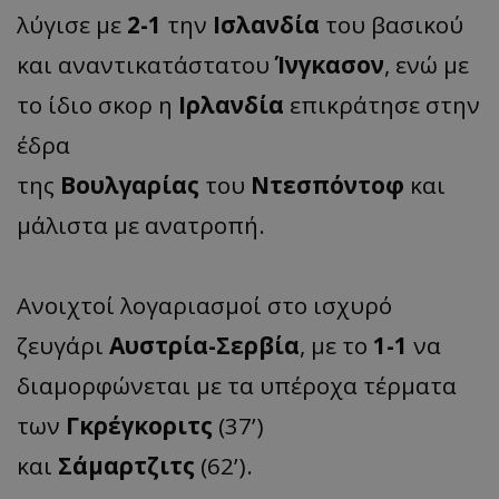
λύγισε με
2-1
την
Ισλανδία
του βασικού
και αναντικατάστατου
Ίνγκασον
, ενώ με
το ίδιο σκορ η
Ιρλανδία
επικράτησε στην
έδρα
της
Βουλγαρίας
του
Ντεσπόντοφ
και
μάλιστα με ανατροπή.
Ανοιχτοί λογαριασμοί στο ισχυρό
ζευγάρι
Αυστρία-Σερβία
, με το
1-1
να
διαμορφώνεται με τα υπέροχα τέρματα
των
Γκρέγκοριτς
(37’)
και
Σάμαρτζιτς
(62’).