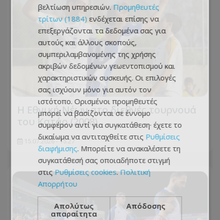
βελτίωση υπηρεσιών.
Προμηθευτές
τρίτων (1884)
ενδέχεται επίσης να
επεξεργάζονται τα δεδομένα σας για
αυτούς και άλλους σκοπούς,
συμπεριλαμβανομένης της χρήσης
ακριβών δεδομένων γεωεντοπισμού και
χαρακτηριστικών συσκευής. Οι επιλογές
σας ισχύουν μόνο για αυτόν τον
ιστότοπο. Ορισμένοι προμηθευτές
Η Εθνική Νέων στο διεθνές τουρνουά
μπορεί να βασίζονται σε έννομο
του Κατάρ (2008)
συμφέρον αντί για συγκατάθεση· έχετε το
δικαίωμα να αντιταχθείτε στις
Ρυθμίσεις
15.07.2026 - 15:27
διαφήμισης
. Μπορείτε να ανακαλέσετε τη
συγκατάθεσή σας οποιαδήποτε στιγμή
στις
Ρυθμίσεις cookies
.
Πολιτική
Απορρήτου
Απολύτως
Απόδοσης
απαραίτητα