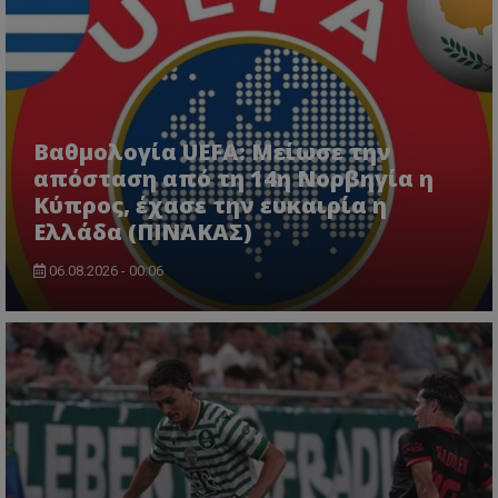
Βαθμολογία UEFA: Μείωσε την
απόσταση από τη 14η Νορβηγία η
Κύπρος, έχασε την ευκαιρία η
Ελλάδα (ΠΙΝΑΚΑΣ)
06.08.2026 - 00:06