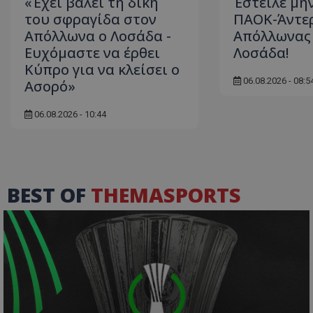
«Έχει βάλει τη δική
Έστειλε μή
του σφραγίδα στον
ΠΑΟΚ-Άντερ
Απόλλωνα ο Λοσάδα -
Απόλλωνας
Ευχόμαστε να έρθει
Λοσάδα!
Κύπρο για να κλείσει ο
06.08.2026 - 08:5
Ασορό»
06.08.2026 - 10:44
BEST OF
THEMASPORTS