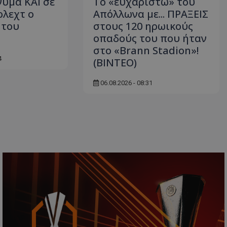
νυμα ΚΑΙ σε
Το «ευχαριστώ» του
λεχτ ο
Απόλλωνα με... ΠΡΑΞΕΙΣ
 του
στους 120 ηρωικούς
οπαδούς του που ήταν
στο «Brann Stadion»!
4
(ΒΙΝΤΕΟ)
06.08.2026 - 08:31