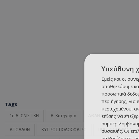
Υπεύθυνη 
Εμείς και οι συν
αποθηκεύουμε κα
προσωπικά δεδομ
περιήγησης, για 
Tags
περιεχομένου, α
επίσης να επεξε
1η ΑΓΩΝΙΣΤΙΚΗ
Α' Κατηγορία
ΑΘΛΗΤΙΚΕΣ ΕΙΔΗΣΕΙΣ
συμπεριλαμβανομ
ΑΠΟΛΛΩΝ
ΚΥΠΡΟΣ ΠΟΔΟΣΦΑΙΡΟ
ΠΡΩΤΟΣ ΟΜΙΛΟΣ
συσκευής. Οι επ
να βασίζονται σε