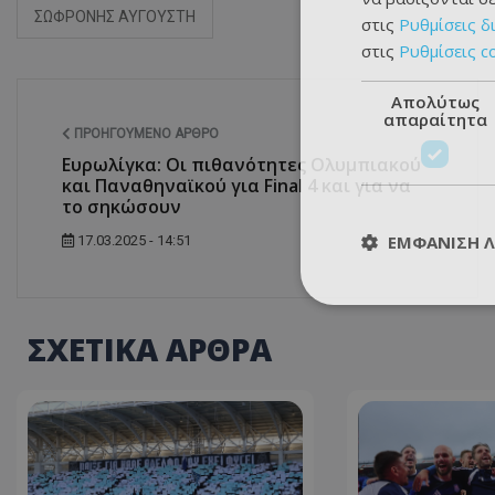
ΣΩΦΡΟΝΗΣ ΑΥΓΟΥΣΤΗ
στις
Ρυθμίσεις δ
στις
Ρυθμίσεις c
Απολύτως
απαραίτητα
ΠΡΟΗΓΟΎΜΕΝΟ ΆΡΘΡΟ
Ευρωλίγκα: Οι πιθανότητες Ολυμπιακού
και Παναθηναϊκού για Final 4 και για να
το σηκώσουν
ΕΜΦΆΝΙΣΗ 
17.03.2025 - 14:51
ΣΧΕΤΙΚΑ ΑΡΘΡΑ