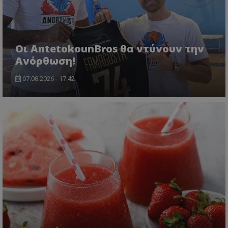
Οι AntetokounBros θα ντύνουν την
Ανόρθωση!
07.08.2026 - 17:42