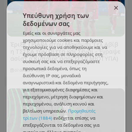
×
Υπεύθυνη χρήση των
δεδομένων σας
Εμείς και οι συνεργάτες μας
χρησιμοποιούμε cookies και παρόμοιες
Έριξε ΤΡΙΑΡΑ στην Μακάμπι Τελ Αβίβ
τεχνολογίες για να αποθηκεύουμε και να
η ΤΣΣΚΑ των Πίττα και Σένσι - Έγραψε
έχουμε πρόσβαση σε πληροφορίες στη
ασίστ ο Κύπριος άσος (ΣΤΙΓΜΙΟΤΥΠΑ)
συσκευή σας και να επεξεργαζόμαστε
προσωπικά δεδομένα, όπως τη
07.08.2026 - 09:53
διεύθυνση IP σας, μοναδικά
αναγνωριστικά και δεδομένα περιήγησης,
για εξατομικευμένες διαφημίσεις και
περιεχόμενο, μέτρηση διαφημίσεων και
περιεχομένου, ανάλυση κοινού και
βελτίωση υπηρεσιών.
Προμηθευτές
τρίτων (1884)
ενδέχεται επίσης να
επεξεργάζονται τα δεδομένα σας για
αυτούς και άλλους σκοπούς,