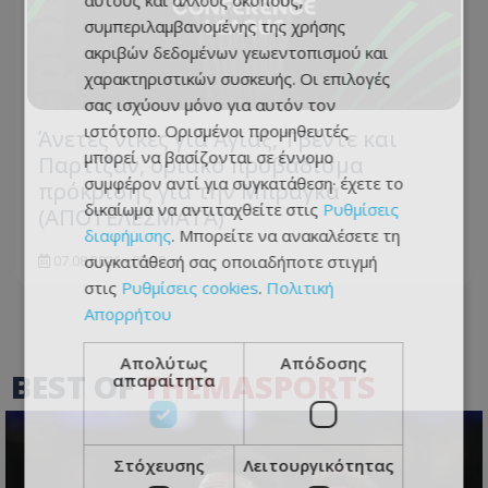
συμπεριλαμβανομένης της χρήσης
ακριβών δεδομένων γεωεντοπισμού και
χαρακτηριστικών συσκευής. Οι επιλογές
σας ισχύουν μόνο για αυτόν τον
ιστότοπο. Ορισμένοι προμηθευτές
Άνετες νίκες για Άγιαξ, Τβέντε και
μπορεί να βασίζονται σε έννομο
Παρτίζαν, οριακό προβάδισμα
συμφέρον αντί για συγκατάθεση· έχετε το
πρόκρισης για την Μπράγκα
δικαίωμα να αντιταχθείτε στις
Ρυθμίσεις
(ΑΠΟΤΕΛΕΣΜΑΤΑ)
διαφήμισης
. Μπορείτε να ανακαλέσετε τη
συγκατάθεσή σας οποιαδήποτε στιγμή
07.08.2026 - 00:20
στις
Ρυθμίσεις cookies
.
Πολιτική
Απορρήτου
Απολύτως
Απόδοσης
BEST OF
THEMASPORTS
απαραίτητα
Στόχευσης
Λειτουργικότητας