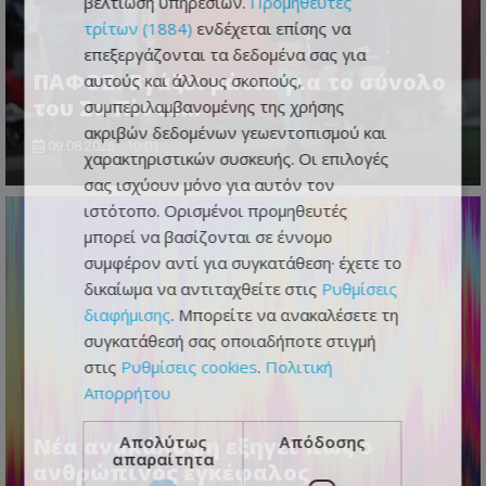
βελτίωση υπηρεσιών.
Προμηθευτές
τρίτων (1884)
ενδέχεται επίσης να
επεξεργάζονται τα δεδομένα σας για
ΠΑΦΟΣ: Βγάζει μάτια για το σύνολο
αυτούς και άλλους σκοπούς,
του Σα Πίντο...
συμπεριλαμβανομένης της χρήσης
ακριβών δεδομένων γεωεντοπισμού και
09.08.2026 - 10:01
χαρακτηριστικών συσκευής. Οι επιλογές
σας ισχύουν μόνο για αυτόν τον
ιστότοπο. Ορισμένοι προμηθευτές
μπορεί να βασίζονται σε έννομο
συμφέρον αντί για συγκατάθεση· έχετε το
δικαίωμα να αντιταχθείτε στις
Ρυθμίσεις
διαφήμισης
. Μπορείτε να ανακαλέσετε τη
συγκατάθεσή σας οποιαδήποτε στιγμή
στις
Ρυθμίσεις cookies
.
Πολιτική
Απορρήτου
Απολύτως
Απόδοσης
Νέα ανακάλυψη εξηγεί πώς ο
απαραίτητα
ανθρώπινος εγκέφαλος