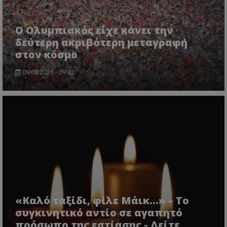
Ο Ολυμπιακός είχε κάνει την
δεύτερη ακριβότερη μεταγραφή
στον κόσμο
09.08.2026 - 09:32
«Καλό ταξίδι, φίλε Μάικ…» – Το
συγκινητικό αντίο σε αγαπητό
πρόσωπο της εστίασης - Δείτε