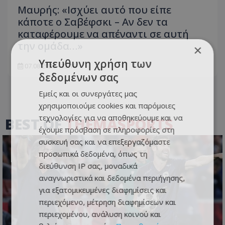
Μαυρής: «Ισχύει αυτό που είπε
κάποτε ο Σαβέφσκι – Αν δεν τα
καταφέρουμε να απέναντι σε αυτή
την ομάδα…»
×
Υπεύθυνη χρήση των
07.08.2026 - 13:18
δεδομένων σας
Εμείς και οι συνεργάτες μας
χρησιμοποιούμε cookies και παρόμοιες
τεχνολογίες για να αποθηκεύουμε και να
BEST OF
THEMASPORTS
έχουμε πρόσβαση σε πληροφορίες στη
συσκευή σας και να επεξεργαζόμαστε
προσωπικά δεδομένα, όπως τη
διεύθυνση IP σας, μοναδικά
αναγνωριστικά και δεδομένα περιήγησης,
για εξατομικευμένες διαφημίσεις και
περιεχόμενο, μέτρηση διαφημίσεων και
περιεχομένου, ανάλυση κοινού και