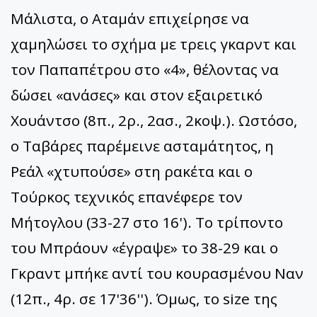
Μάλιστα, ο Αταμάν επιχείρησε να
χαμηλώσει το σχήμα με τρεις γκαρντ και
τον Παπαπέτρου στο «4», θέλοντας να
δώσει «ανάσες» και στον εξαιρετικό
Χουάντσο (8π., 2ρ., 2ασ., 2κοψ.). Ωστόσο,
ο Ταβάρες παρέμεινε ασταμάτητος, η
Ρεάλ «χτυπούσε» στη ρακέτα και ο
Τούρκος τεχνικός επανέφερε τον
Μήτογλου (33-27 στο 16'). Το τρίποντο
του Μπράουν «έγραψε» το 38-29 και ο
Γκραντ μπήκε αντί του κουρασμένου Ναν
(12π., 4ρ. σε 17'36''). Όμως, το size της