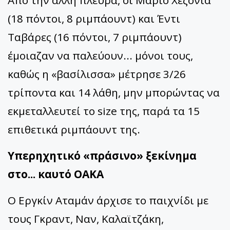
Από την άλλη πλευρά, οι Μάριο Χεζόνια
(18 πόντοι, 8 ριμπάουντ) και Έντι
Ταβάρες (16 πόντοι, 7 ριμπάουντ)
έμοιαζαν να παλεύουν... μόνοι τους,
καθώς η «βασίλισσα» μέτρησε 3/26
τρίποντα και 14 λάθη, μην μπορώντας να
εκμεταλλευτεί το size της, παρά τα 15
επιθετικά ριμπάουντ της.
Υπερηχητικό «πράσινο» ξεκίνημα
στο... καυτό ΟΑΚΑ
Ο Εργκίν Αταμάν άρχισε το παιχνίδι με
τους Γκραντ, Ναν, Καλαϊτζάκη,