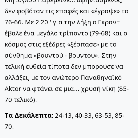
δεν φοβόταν τις επαφές και «έγραψε» το
76-66. Με 2'20'' για την λήξη ο Γκραντ
έβαλε ένα μεγάλο τρίποντο (79-68) και ο
κόσμος στις εξέδρες «ξέσπασε» με το
σύνθημα «βουντού - βουντού». Στην
τελική ευθεία τίποτα δεν μπορούσε να
αλλάξει, με τον ανώτερο Παναθηναϊκό
Aktor να φτάνει σε μια... χρυσή νίκη (85-
70 τελικό).
Τα Δεκάλεπτα:
24-13, 40-33, 63-53, 85-
70.