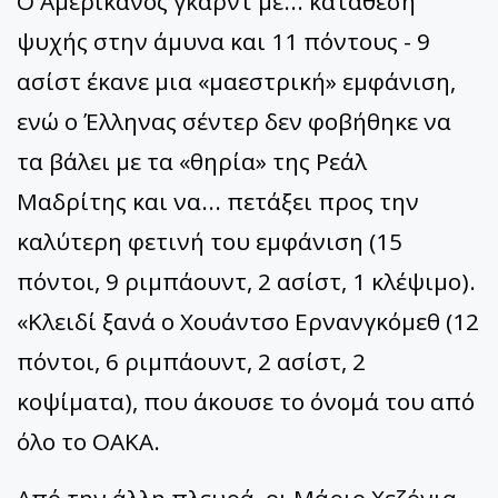
Ο Αμερικανός γκαρντ με... κατάθεση
ψυχής στην άμυνα και 11 πόντους - 9
ασίστ έκανε μια «μαεστρική» εμφάνιση,
ενώ ο Έλληνας σέντερ δεν φοβήθηκε να
τα βάλει με τα «θηρία» της Ρεάλ
Μαδρίτης και να... πετάξει προς την
καλύτερη φετινή του εμφάνιση (15
πόντοι, 9 ριμπάουντ, 2 ασίστ, 1 κλέψιμο).
«Κλειδί ξανά ο Χουάντσο Ερνανγκόμεθ (12
πόντοι, 6 ριμπάουντ, 2 ασίστ, 2
κοψίματα), που άκουσε το όνομά του από
όλο το ΟΑΚΑ.