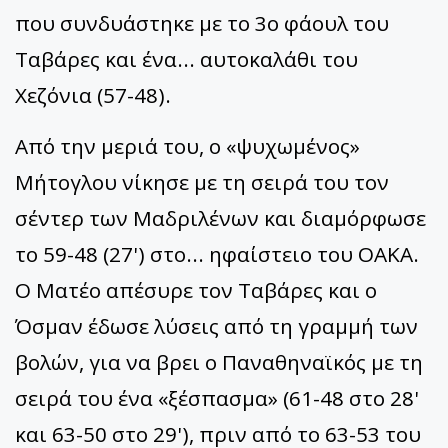
που συνδυάστηκε με το 3ο φάουλ του
Ταβάρες και ένα... αυτοκαλάθι του
Χεζόνια (57-48).
Από την μεριά του, ο «ψυχωμένος»
Μήτογλου νίκησε με τη σειρά του τον
σέντερ των Μαδριλένων και διαμόρφωσε
το 59-48 (27') στο... ηφαίστειο του ΟΑΚΑ.
Ο Ματέο απέσυρε τον Ταβάρες και ο
Όσμαν έδωσε λύσεις από τη γραμμή των
βολών, για να βρει ο Παναθηναϊκός με τη
σειρά του ένα «ξέσπασμα» (61-48 στο 28'
και 63-50 στο 29'), πριν από το 63-53 του