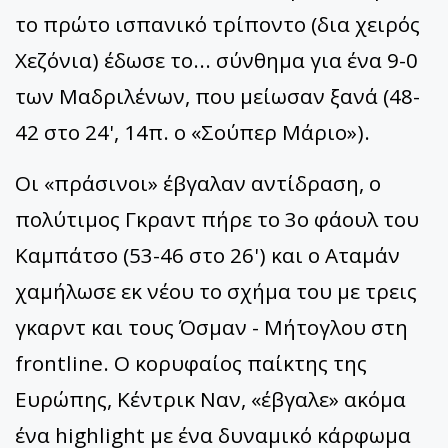
το πρώτο ισπανικό τρίποντο (δια χειρός
Χεζόνια) έδωσε το... σύνθημα για ένα 9-0
των Μαδριλένων, που μείωσαν ξανά (48-
42 στο 24', 14π. ο «Σούπερ Μάριο»).
Οι «πράσινοι» έβγαλαν αντίδραση, ο
πολύτιμος Γκραντ πήρε το 3ο φάουλ του
Καμπάτσο (53-46 στο 26') και ο Αταμάν
χαμήλωσε εκ νέου το σχήμα του με τρεις
γκαρντ και τους Όσμαν - Μήτογλου στη
frontline. Ο κορυφαίος παίκτης της
Ευρώπης, Κέντρικ Ναν, «έβγαλε» ακόμα
ένα highlight με ένα δυναμικό κάρφωμα