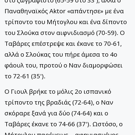
στο ζωγραφιστό (65-59 στο 33'), αλλά ο
Παναθηναϊκός Aktor «απάντησε» με ένα
τρίποντο του Μήτογλου και ένα δίποντο
του Σλούκα στον αιφνιδιασμό (70-59). Ο
Ταβάρες επέστρεψε και έκανε το 70-61,
αλλά ο Σλούκας του πήρε άμεσα το 4ο
φάουλ του, προτού ο Ναν διαμορφώσει
το 72-61 (35').
Ο Γιουλ βρήκε το μόλις 2ο ισπανικό
τρίποντο της βραδιάς (72-64), ο Ναν
σκόραρε ξανά για δύο (74-64) και ο
Ταβάρες έκανε το 74-66 (37'). Ωστόσο, ο
Μήτογλου παρέμεινε... αφηνιασμένος,