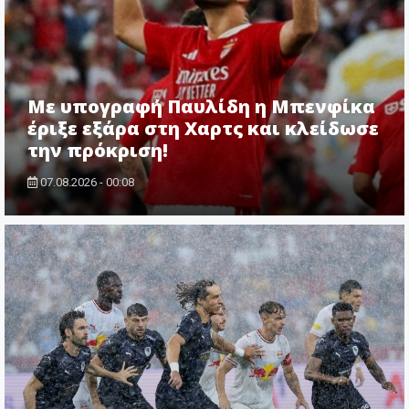
Με υπογραφή Παυλίδη η Μπενφίκα
έριξε εξάρα στη Χαρτς και κλείδωσε
την πρόκριση!
07.08.2026 - 00:08