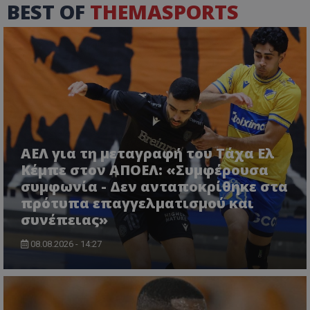
BEST OF
THEMASPORTS
ΑΕΛ για τη μεταγραφή του Τάχα Ελ
Κέμπε στον ΑΠΟΕΛ: «Συμφέρουσα
συμφωνία - Δεν ανταποκρίθηκε στα
πρότυπα επαγγελματισμού και
συνέπειας»
08.08.2026 - 14:27