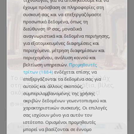
τεχνολογίες για να αποθηκεύουμε και να
έχουμε πρόσβαση σε πληροφορίες στη
συσκευή σας και να επεξεργαζόμαστε
προσωπικά δεδομένα, όπως τη
διεύθυνση IP σας, μοναδικά
αναγνωριστικά και δεδομένα περιήγησης,
για εξατομικευμένες διαφημίσεις και
περιεχόμενο, μέτρηση διαφημίσεων και
περιεχομένου, ανάλυση κοινού και
βελτίωση υπηρεσιών.
Προμηθευτές
τρίτων (1884)
ενδέχεται επίσης να
Το απίθανο συμβόλαιο του Σαλάχ
επεξεργάζονται τα δεδομένα σας για
στην Τραμπζονσπόρ: Αμάξια, βίλες,
αυτούς και άλλους σκοπούς,
ακόμη και... χαρτιά τουαλέτας!
συμπεριλαμβανομένης της χρήσης
ακριβών δεδομένων γεωεντοπισμού και
08.08.2026 - 10:57
χαρακτηριστικών συσκευής. Οι επιλογές
σας ισχύουν μόνο για αυτόν τον
ιστότοπο. Ορισμένοι προμηθευτές
μπορεί να βασίζονται σε έννομο