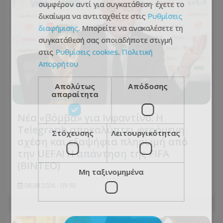
συμφέρον αντί για συγκατάθεση· έχετε το
δικαίωμα να αντιταχθείτε στις
Ρυθμίσεις
διαφήμισης
. Μπορείτε να ανακαλέσετε τη
συγκατάθεσή σας οποιαδήποτε στιγμή
στις
Ρυθμίσεις cookies
.
Πολιτική
Απορρήτου
Απολύτως
Απόδοσης
απαραίτητα
Νέα «βόμβα» για Ινφαντίνο: Η
Telegraph αποκαλύπτει φερόμενη
Στόχευσης
Λειτουργικότητας
σχέση και εξαψήφια πληρωμή από
την UEFA! Η απάντηση της FIFA
(ΒΙΝΤΕΟ)
Μη ταξινομημένα
08.08.2026 - 09:50