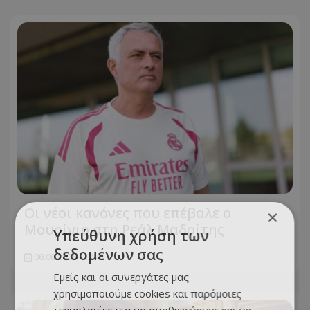
Οι νέοι κανόνες που επέβαλε ο
×
Μουρίνιο στη Ρεάλ Μαδρίτης
Υπεύθυνη χρήση των
δεδομένων σας
08.08.2026 - 12:43
Εμείς και οι συνεργάτες μας
χρησιμοποιούμε cookies και παρόμοιες