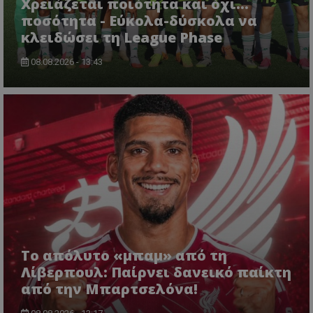
Χρειάζεται ποιότητα και όχι...
ποσότητα - Εύκολα-δύσκολα να
κλειδώσει τη League Phase
08.08.2026 - 13:43
Το απόλυτο «μπαμ» από τη
Λίβερπουλ: Παίρνει δανεικό παίκτη
από την Μπαρτσελόνα!