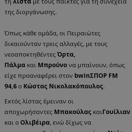
τη
λίστα
με τους παίκτες για τη συνέχεια
της διοργάνωσης.
Όπως κάθε ομάδα, οι Πειραιώτες
δικαιούνταν τρεις αλλαγές, με τους
νεοαποκτηθέντες
Όρτα,
Πάλμα
και
Μπρούνο
να μπαίνουν, όπως
είχε προαναφέρει στον
bwinΣΠΟΡ FM
94,6
ο
Κώστας Νικολακόπουλος
.
Εκτός λίστας έμειναν οι
αποχωρήσαντες
Μπακούλας
και
Γουίλιαν
και ο
Ολιβέιρα
, ενώ δίχως να