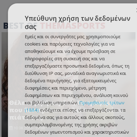
Υπεύθυνη χρήση των δεδομένων
BEST OF
THEMASPORTS
σας
Εμείς και οι συνεργάτες μας χρησιμοποιούμε
cookies και παρόμοιες τεχνολογίες για να
αποθηκεύουμε και να έχουμε πρόσβαση σε
πληροφορίες στη συσκευή σας και να
επεξεργαζόμαστε προσωπικά δεδομένα, όπως τη
διεύθυνση IP σας, μοναδικά αναγνωριστικά και
δεδομένα περιήγησης, για εξατομικευμένες
διαφημίσεις και περιεχόμενο, μέτρηση
διαφημίσεων και περιεχομένου, ανάλυση κοινού
Θέλετε γερή καρδιά; Τα τρόφιμα
και βελτίωση υπηρεσιών.
Προμηθευτές τρίτων
που δεν πρέπει να λείπουν από το
(1884)
ενδέχεται επίσης να επεξεργάζονται τα
πιάτο σας
δεδομένα σας για αυτούς και άλλους σκοπούς,
συμπεριλαμβανομένης της χρήσης ακριβών
10.08.2026 - 22:08
δεδομένων γεωεντοπισμού και χαρακτηριστικών