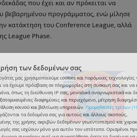
νδεκάδας που έχει και αν πρόκειται να
ου βεβαρημένου προγράμματος, ενώ μίλησε
ν κατάκτηση του Conference League, αλλά
της League Phase.
χρήση των δεδομένων σας
αση από τη 14η
εργάτες μας χρησιμοποιούμε cookies και παρόμοιες τεχνολογίες 
ρία η Ελλάδα
ι να έχουμε πρόσβαση σε πληροφορίες στη συσκευή σας και να
ένα, όπως τη διεύθυνση IP σας, μοναδικά αναγνωριστικά και 
Μπραν με 0-1, έδωσε
εξατομικευμένες διαφημίσεις και περιεχόμενο, μέτρηση διαφημίσ
πό τη 14η θέση στην
νάλυση κοινού και βελτίωση υπηρεσιών.
Προμηθευτές τρίτων (1
ργάζονται τα δεδομένα σας για αυτούς και άλλους σκοπούς,
ένης της χρήσης ακριβών δεδομένων γεωεντοπισμού και χαρακ
ιλογές σας ισχύουν μόνο για αυτόν τον ιστότοπο. Ορισμένοι πρ
 έννομο συμφέρον αντί για συγκατάθεση· έχετε το δικαίωμα να