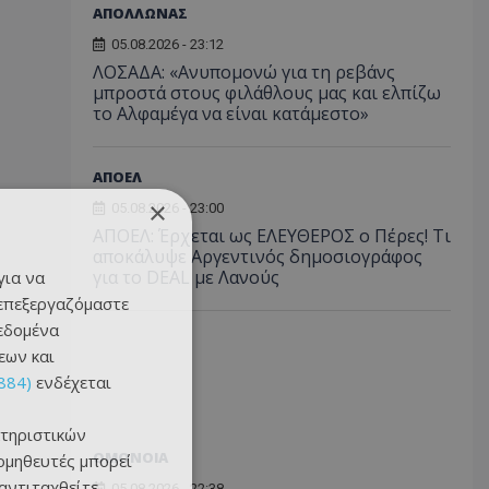
ΑΠΟΛΛΩΝΑΣ
05.08.2026 - 23:12
ΛΟΣΑΔΑ: «Ανυπομονώ για τη ρεβάνς
μπροστά στους φιλάθλους μας και ελπίζω
το Αλφαμέγα να είναι κατάμεστο»
ΑΠΟΕΛ
×
05.08.2026 - 23:00
ΑΠΟΕΛ: Έρχεται ως ΕΛΕΥΘΕΡΟΣ ο Πέρες! Τι
αποκάλυψε Αργεντινός δημοσιογράφος
για το DEAL με Λανούς
για να
 επεξεργαζόμαστε
δεδομένα
εων και
884)
ενδέχεται
τηριστικών
ΟΜΟΝΟΙΑ
ομηθευτές μπορεί
 αντιταχθείτε
05.08.2026 - 22:38