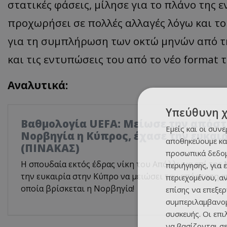
στατικές φάσεις, μίλησε για το πλάνο της ε
προχωρήσει σε πολλές αλλαγές λόγω και τ
για τη συμπλήρωση των οκτώ μηνών από τη
και τις εντυπώσεις του από το νέο format 
Αναλυτικά:
Υπεύθυνη 
Βαθμολογία UEFA: Μείωσε την απόστ
Εμείς και οι συν
Νορβηγία η Κύπρος, έχασε την ευκαι
αποθηκεύουμε κα
(ΠΙΝΑΚΑΣ)
προσωπικά δεδομ
Η σπουδαία εκτός έδρας νίκη του Απόλλωνα επί της 
περιήγησης, για 
την ευκαιρία στην Κύπρο να μειώσει την απόσταση α
περιεχομένου, α
οποία βρίσκεται η Νορβηγία!
επίσης να επεξε
συμπεριλαμβανομ
συσκευής. Οι επ
να βασίζονται σε