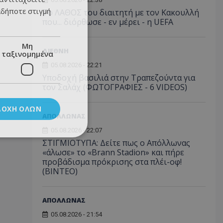
αδήποτε στιγμή
Το ΛΑΘΟΣ του διαιτητή με τον Κακουλλή
που... διόρθωσε - εν μέρει - η UEFA
Μη
ΔΙΕΘΝΗ
ταξινομημένα
05.08.2026 - 22:21
Υποδοχή βασιλιά στην Τραπεζούντα για
τον Σαλάχ (ΦΩΤΟΓΡΑΦΙΕΣ - 6 VIDEOS)
ΔΟΧΉ ΌΛΩΝ
ΑΠΟΛΛΩΝΑΣ
05.08.2026 - 22:07
ΣΤΙΓΜΙΟΤΥΠΑ: Δείτε πως ο Απόλλωνας
«άλωσε» το «Brann Stadion» και πήρε
προβάδισμα πρόκρισης στα πλέι-οφ!
(ΒΙΝΤΕΟ)
ΑΠΟΛΛΩΝΑΣ
05.08.2026 - 21:54