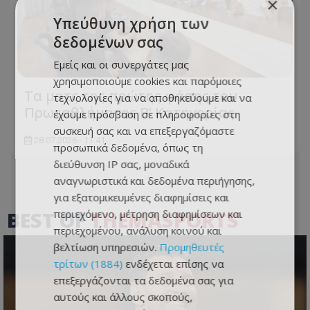
×
Υπεύθυνη χρήση των
δεδομένων σας
Εμείς και οι συνεργάτες μας
χρησιμοποιούμε cookies και παρόμοιες
Τα ματς της πρώτης φάσης του
τεχνολογίες για να αποθηκεύουμε και να
Πρωταθλήματος Β’ Κατηγορίας
έχουμε πρόσβαση σε πληροφορίες στη
συσκευή σας και να επεξεργαζόμαστε
28.07.2026 - 11:41
προσωπικά δεδομένα, όπως τη
διεύθυνση IP σας, μοναδικά
αναγνωριστικά και δεδομένα περιήγησης,
για εξατομικευμένες διαφημίσεις και
BEST OF
THEMASPORTS
περιεχόμενο, μέτρηση διαφημίσεων και
περιεχομένου, ανάλυση κοινού και
βελτίωση υπηρεσιών.
Προμηθευτές
τρίτων (1884)
ενδέχεται επίσης να
επεξεργάζονται τα δεδομένα σας για
αυτούς και άλλους σκοπούς,