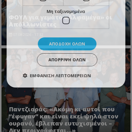
Μη ταξινομημένα
ΦΟΥΛ για γεμάτο «Αλφαμέγα» οι
Απόλλωνίστες
07.08.2026 - 17:12
ΑΠΟΔΟΧΉ ΌΛΩΝ
ΑΠΌΡΡΙΨΗ ΌΛΩΝ
ΕΜΦΆΝΙΣΗ ΛΕΠΤΟΜΕΡΕΙΏΝ
Παντζιαράς: «Ακόμη κι αυτοί που
“έφυγαν” και είναι εκεί ψηλά στον
ουρανό, έβλεπαν ευτυχισμένοι –
Δεν περιγράφεται…»