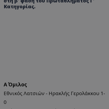
στη β' φάση του Πρωταθλήματος Γ'
Κατηγορίας.
Α΄ Όμιλος
Εθνικός Λατσιών - Ηρακλής Γερολάκκου 1-
0