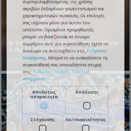
συμπεριλαμβανομένης της χρήσης
ακριβών δεδομένων γεωεντοπισμού και
χαρακτηριστικών συσκευής. Οι επιλογές
σας ισχύουν μόνο για αυτόν τον
ιστότοπο. Ορισμένοι προμηθευτές
μπορεί να βασίζονται σε έννομο
Ο Όγιος αποθέωσε τον Μέσι: “Είναι
συμφέρον αντί για συγκατάθεση· έχετε το
ο Πικάσο του ποδοσφαίρου”
δικαίωμα να αντιταχθείτε στις
Ρυθμίσεις
διαφήμισης
. Μπορείτε να ανακαλέσετε τη
07.08.2026 - 17:21
συγκατάθεσή σας οποιαδήποτε στιγμή
στις
Ρυθμίσεις cookies
.
Πολιτική
Απορρήτου
Απολύτως
Απόδοσης
απαραίτητα
Στόχευσης
Λειτουργικότητας