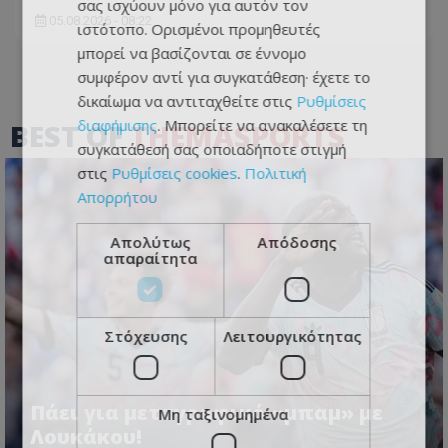
σας ισχύουν μόνο για αυτόν τον
05.08.2026 - 08:22
ιστότοπο. Ορισμένοι προμηθευτές
μπορεί να βασίζονται σε έννομο
συμφέρον αντί για συγκατάθεση· έχετε το
δικαίωμα να αντιταχθείτε στις
Ρυθμίσεις
διαφήμισης
. Μπορείτε να ανακαλέσετε τη
BEST OF
THEMASPORTS
συγκατάθεσή σας οποιαδήποτε στιγμή
στις
Ρυθμίσεις cookies
.
Πολιτική
Απορρήτου
Απολύτως
Απόδοσης
απαραίτητα
Στόχευσης
Λειτουργικότητας
Πάει για μεταγραφικό «μπαμ» με
Μη ταξινομημένα
Λουκάκου!