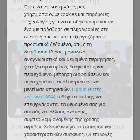
Μας άρεσε το «κλείσιμο» της
Εμείς και οι συνεργάτες μας
συνέντευξης Λοσάδα…
χρησιμοποιούμε cookies και παρόμοιες
τεχνολογίες για να αποθηκεύουμε και να
06.08.2026 - 08:19
έχουμε πρόσβαση σε πληροφορίες στη
συσκευή σας και να επεξεργαζόμαστε
προσωπικά δεδομένα, όπως τη
διεύθυνση IP σας, μοναδικά
αναγνωριστικά και δεδομένα περιήγησης,
για εξατομικευμένες διαφημίσεις και
περιεχόμενο, μέτρηση διαφημίσεων και
περιεχομένου, ανάλυση κοινού και
βελτίωση υπηρεσιών.
Προμηθευτές
τρίτων (1884)
ενδέχεται επίσης να
επεξεργάζονται τα δεδομένα σας για
αυτούς και άλλους σκοπούς,
συμπεριλαμβανομένης της χρήσης
Αυτούς κι αν «αγγίζει» το καινούργιο
ακριβών δεδομένων γεωεντοπισμού και
περιβάλλον…
χαρακτηριστικών συσκευής. Οι επιλογές