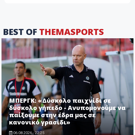
BEST OF
THEMASPORTS
ΜΠΕΡΓΚ: «Δύσκολο παιχνίδι σε
δύσκολο γήπεδο - Ανυπομονούμε να
παίξουμε στην έδρα μας σε
κανονικό γρασίδι»
06.08.2026 - 22:25