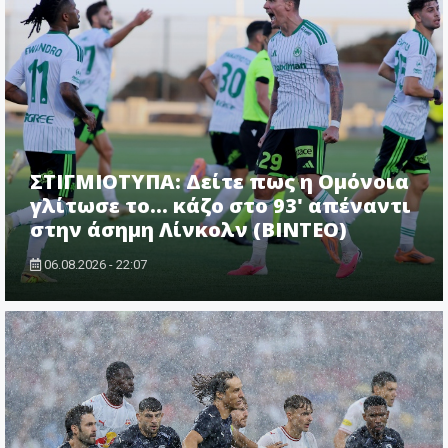
ΣΤΙΓΜΙΟΤΥΠΑ: Δείτε πως η Ομόνοια
γλίτωσε το... κάζο στο 93' απέναντι
στην άσημη Λίνκολν (ΒΙΝΤΕΟ)
06.08.2026 - 22:07