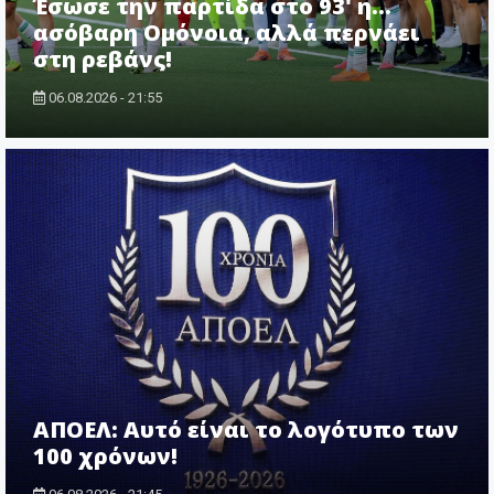
Έσωσε την παρτίδα στο 93' η...
ασόβαρη Ομόνοια, αλλά περνάει
στη ρεβάνς!
06.08.2026 - 21:55
ΑΠΟΕΛ: Αυτό είναι το λογότυπο των
100 χρόνων!