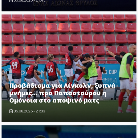
06.08.2026 - 21:45
Προβάδισμα για Λίνκολν, ξυπνά
μνήμες... προ Παπασταύρου η
Ομόνοια στο αποψινό ματς
06.08.2026 - 21:33