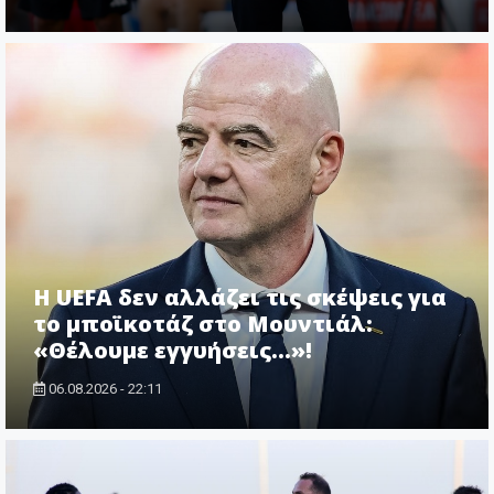
Η UEFA δεν αλλάζει τις σκέψεις για
το μποϊκοτάζ στο Μουντιάλ:
«Θέλουμε εγγυήσεις...»!
06.08.2026 - 22:11