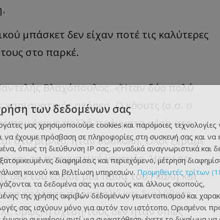
η.
ικού μπάσκετ δεν είχαν ποτέ τις καλύτερες
τους στο παρκέ.
 Παντελής Βλαχόπουλος. «Ήταν δύο πολύ
 χαρισματικός σκόρερ. Ο κόουτς (σ.σ. ο
χρήση των δεδομένων σας
ος που έκανε πολλά πράγματα μέσα στο
εργάτες μας χρησιμοποιούμε cookies και παρόμοιες τεχνολογίες 
ι να έχουμε πρόσβαση σε πληροφορίες στη συσκευή σας και να
αι στο βιβλίο, ήταν δύσκολη. Όλοι ξέραμε
ένα, όπως τη διεύθυνση IP σας, μοναδικά αναγνωριστικά και 
όγο και το πραγματικό γεγονός. Ήταν σε
εξατομικευμένες διαφημίσεις και περιεχόμενο, μέτρηση διαφημίσ
νάλυση κοινού και βελτίωση υπηρεσιών.
Προμηθευτές τρίτων (1
ης δεν του έδωσε μια πάσα του Γκάλη και
ργάζονται τα δεδομένα σας για αυτούς και άλλους σκοπούς,
όντρα κράτησε πάρα πολύ και διαλύθηκε,
ένης της χρήσης ακριβών δεδομένων γεωεντοπισμού και χαρακ
ιλογές σας ισχύουν μόνο για αυτόν τον ιστότοπο. Ορισμένοι πρ
λι, όμως, η σχέση τους δεν ήταν όπως
 έννομο συμφέρον αντί για συγκατάθεση· έχετε το δικαίωμα να