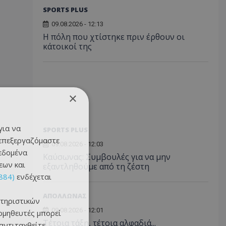
SPORTS PLUS
09.08.2026 - 12:13
Η πόλη που χτίστηκε πριν έρθουν οι
κάτοικοί της
×
για να
SPORTS PLUS
 επεξεργαζόμαστε
09.08.2026 - 12:03
δεδομένα
Kαύσωνας: Συμβουλές για να μην
εων και
εξαντληθούμε από τη ζέστη
884)
ενδέχεται
ΑΠΟΛΛΩΝΑΣ
τηριστικών
09.08.2026 - 12:01
ομηθευτές μπορεί
Τέτοια τάξη, τέτοια αλφαδιά...
 αντιταχθείτε