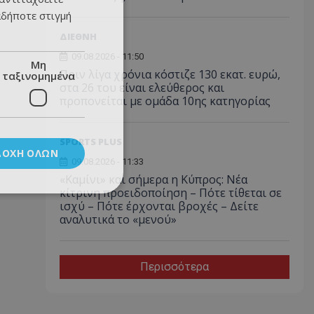
αδήποτε στιγμή
ΔΙΕΘΝΗ
09.08.2026 - 11:50
Μη
Πριν λίγα χρόνια κόστιζε 130 εκατ. ευρώ,
ταξινομημένα
στα 26 του είναι ελεύθερος και
προπονείται με ομάδα 10ης κατηγορίας
SPORTS PLUS
ΔΟΧΉ ΌΛΩΝ
09.08.2026 - 11:33
«Καμίνι» και σήμερα η Κύπρος: Νέα
κίτρινη προειδοποίηση – Πότε τίθεται σε
ισχύ – Πότε έρχονται βροχές – Δείτε
αναλυτικά το «μενού»
Περισσότερα