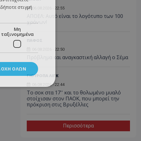
αδήποτε στιγμή
06.08.2026 - 22:55
ΑΠΟΕΛ: Αυτό είναι το λογότυπο των 100
χρόνων!
Μη
ταξινομημένα
ΠΑΦΟΣ
06.08.2026 - 22:50
Πρόβλημα και αναγκαστική αλλαγή ο Σέμα
ΔΟΧΉ ΌΛΩΝ
ΓΙΟΥΡΟΠΑ ΛΙΓΚ
06.08.2026 - 22:44
Το σοκ στα 17'' και το θολωμένο μυαλό
στοίχισαν στον ΠΑΟΚ, που μπορεί την
πρόκριση στις Βρυξέλλες
Περισσότερα