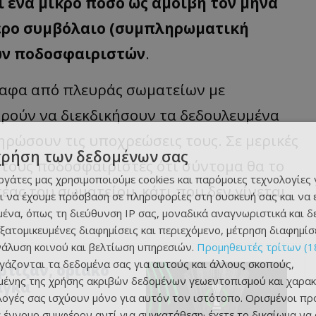
 ένα μικρό ποσό ως αμοιβή τον μήνα
ύτερο συμβόλαιο (συμπληρωματική
ων ποδοσφαιριστών
.
αφα από πλευράς σωματείων με
ρούν να διεκδικήσουν τα δεδουλευμένα
ληρώσουν τις υποχρεώσεις τους. Σε μερικές
χρήση των δεδομένων σας
 τους ποδοσφαιριστές ότι σύντομα θα το
εργάτες μας χρησιμοποιούμε cookies και παρόμοιες τεχνολογίες 
έας του σωματείου, κάτι που δεν γίνεται
ι να έχουμε πρόσβαση σε πληροφορίες στη συσκευή σας και να
ένα, όπως τη διεύθυνση IP σας, μοναδικά αναγνωριστικά και 
εξατομικευμένες διαφημίσεις και περιεχόμενο, μέτρηση διαφημίσ
νάλυση κοινού και βελτίωση υπηρεσιών.
Προμηθευτές τρίτων (1
ργάζονται τα δεδομένα σας για αυτούς και άλλους σκοπούς,
αρτίζαν, οριακό
ένης της χρήσης ακριβών δεδομένων γεωεντοπισμού και χαρακ
άγκα
ιλογές σας ισχύουν μόνο για αυτόν τον ιστότοπο. Ορισμένοι πρ
 έννομο συμφέρον αντί για συγκατάθεση· έχετε το δικαίωμα να