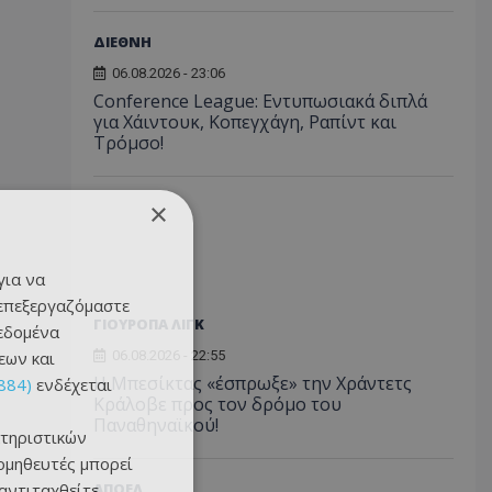
ΔΙΕΘΝΗ
06.08.2026 - 23:06
Conference League: Εντυπωσιακά διπλά
για Χάιντουκ, Κοπεγχάγη, Ραπίντ και
Τρόμσο!
×
για να
 επεξεργαζόμαστε
ΓΙΟΥΡΟΠΑ ΛΙΓΚ
δεδομένα
εων και
06.08.2026 - 22:55
Η Μπεσίκτας «έσπρωξε» την Χράντετς
884)
ενδέχεται
Κράλοβε προς τον δρόμο του
Παναθηναϊκού!
τηριστικών
ομηθευτές μπορεί
 αντιταχθείτε
ΑΠΟΕΛ