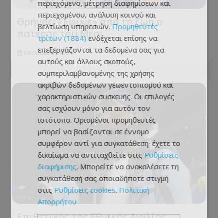
περιεχόμενο, μέτρηση διαφημίσεων και
περιεχομένου, ανάλυση κοινού και
Θρήνος: «Έφυγε» από τη ζωή ο
βελτίωση υπηρεσιών.
Προμηθευτές
πατέρας του Μέσι
τρίτων (1884)
ενδέχεται επίσης να
επεξεργάζονται τα δεδομένα σας για
08.08.2026 - 15:23
αυτούς και άλλους σκοπούς,
συμπεριλαμβανομένης της χρήσης
ακριβών δεδομένων γεωεντοπισμού και
χαρακτηριστικών συσκευής. Οι επιλογές
σας ισχύουν μόνο για αυτόν τον
ιστότοπο. Ορισμένοι προμηθευτές
μπορεί να βασίζονται σε έννομο
συμφέρον αντί για συγκατάθεση· έχετε το
δικαίωμα να αντιταχθείτε στις
Ρυθμίσεις
διαφήμισης
. Μπορείτε να ανακαλέσετε τη
συγκατάθεσή σας οποιαδήποτε στιγμή
στις
Ρυθμίσεις cookies
.
Πολιτική
Απορρήτου
Επιθετικός της Εθνικής Αγγλίας