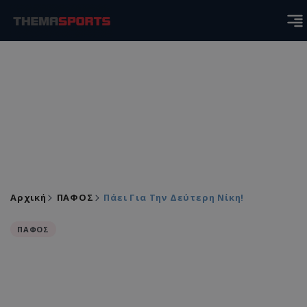
Αρχική
ΠΑΦΟΣ
Πάει Για Την Δεύτερη Νίκη!
ΠΑΦΟΣ