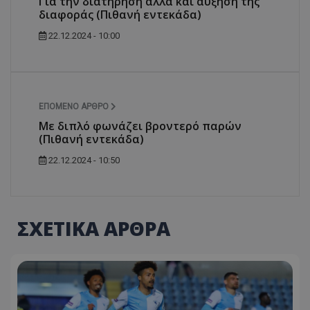
Για την διατήρηση αλλά και αύξηση της
διαφοράς (Πιθανή εντεκάδα)
22.12.2024 - 10:00
ΕΠΌΜΕΝΟ ΆΡΘΡΟ
Με διπλό φωνάζει βροντερό παρών
(Πιθανή εντεκάδα)
22.12.2024 - 10:50
ΣΧΕΤΙΚΑ ΑΡΘΡΑ