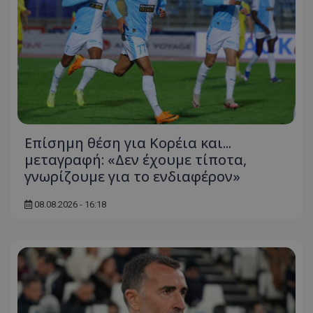
Επίσημη θέση για Κορέια και...
μεταγραφή: «Δεν έχουμε τίποτα,
γνωρίζουμε για το ενδιαφέρον»
08.08.2026 - 16:18