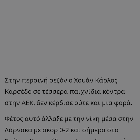
Στην περσινή σεζόν ο Χουάν Κάρλος
Καρσέδο σε τέσσερα παιχνίδια κόντρα
στην ΑΕΚ, δεν κέρδισε ούτε και μια φορά.
Φέτος αυτό άλλαξε με την νίκη μέσα στην
Λάρνακα με σκορ 0-2 και σήμερα στο