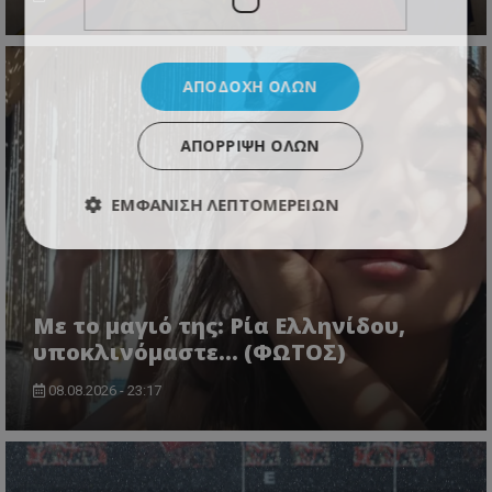
ΑΠΟΔΟΧΉ ΌΛΩΝ
ΑΠΌΡΡΙΨΗ ΌΛΩΝ
ΕΜΦΆΝΙΣΗ ΛΕΠΤΟΜΕΡΕΙΏΝ
Με το μαγιό της: Ρία Ελληνίδου,
υποκλινόμαστε… (ΦΩΤΟΣ)
08.08.2026 - 23:17