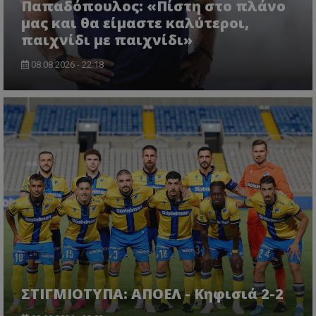
Παπαδόπουλος: «Πίστη στο πλάνο
μας και θα είμαστε καλύτεροι,
παιχνίδι με παιχνίδι»
08.08.2026 - 22:18
ΣΤΙΓΜΙΟΤΥΠΑ: ΑΠΟΕΛ - Κηφισιά 2-2