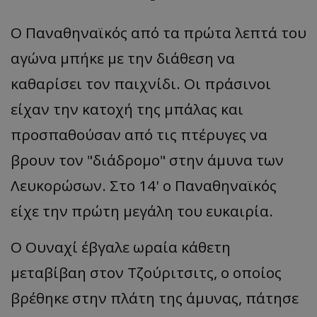
Ο Παναθηναϊκός από τα πρώτα λεπτά του
αγώνα μπήκε με την διάθεση να
καθαρίσει τον παιχνίδι. Οι πράσινοι
είχαν την κατοχή της μπάλας και
προσπαθούσαν από τις πτέρυγες να
βρουν τον "διάδρομο" στην άμυνα των
Λευκορώσων. Στο 14' ο Παναθηναϊκός
είχε την πρώτη μεγάλη του ευκαιρία.
Ο Ουναχί έβγαλε ωραία κάθετη
μεταβίβαη στον Τζούριτσιτς, ο οποίος
βρέθηκε στην πλάτη της άμυνας, πάτησε