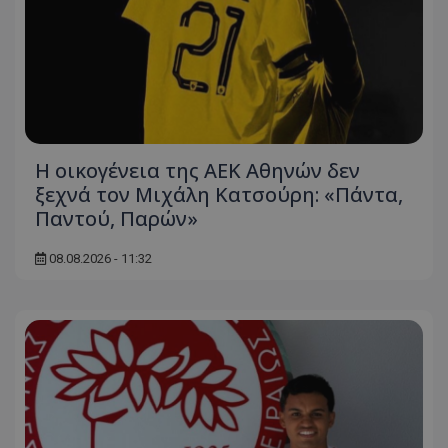
Η οικογένεια της ΑΕΚ Αθηνών δεν
ξεχνά τον Μιχάλη Κατσούρη: «Πάντα,
Παντού, Παρών»
08.08.2026 - 11:32