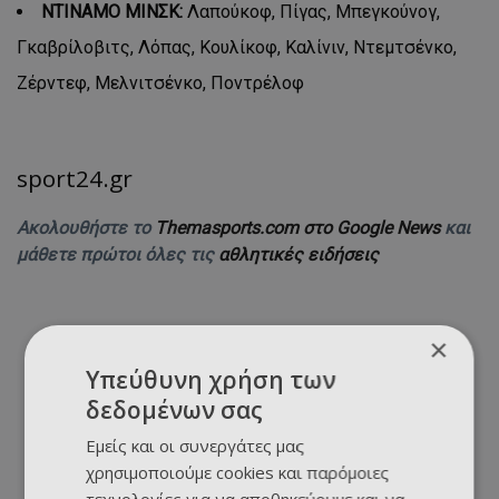
ΝΤΙΝΑΜΟ ΜΙΝΣΚ:
Λαπούκοφ, Πίγας, Μπεγκούνογ,
Γκαβρίλοβιτς, Λόπας, Κουλίκοφ, Καλίνιν, Ντεμτσένκο,
Ζέρντεφ, Μελνιτσένκο, Ποντρέλοφ
sport24.gr
Ακολουθήστε το
Themasports.com στο Google News
και
μάθετε πρώτοι όλες τις
αθλητικές ειδήσεις
×
Υπεύθυνη χρήση των
δεδομένων σας
Εμείς και οι συνεργάτες μας
χρησιμοποιούμε cookies και παρόμοιες