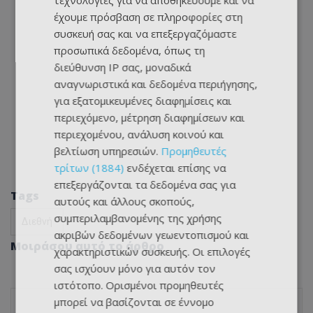
τεχνολογίες για να αποθηκεύουμε και να
έχουμε πρόσβαση σε πληροφορίες στη
συσκευή σας και να επεξεργαζόμαστε
προσωπικά δεδομένα, όπως τη
διεύθυνση IP σας, μοναδικά
αναγνωριστικά και δεδομένα περιήγησης,
για εξατομικευμένες διαφημίσεις και
περιεχόμενο, μέτρηση διαφημίσεων και
περιεχομένου, ανάλυση κοινού και
βελτίωση υπηρεσιών.
Προμηθευτές
τρίτων (1884)
ενδέχεται επίσης να
επεξεργάζονται τα δεδομένα σας για
Tags
αυτούς και άλλους σκοπούς,
συμπεριλαμβανομένης της χρήσης
Διεθνή
ακριβών δεδομένων γεωεντοπισμού και
Μοιράσου αυτό το άρθρο
χαρακτηριστικών συσκευής. Οι επιλογές
σας ισχύουν μόνο για αυτόν τον
ιστότοπο. Ορισμένοι προμηθευτές
μπορεί να βασίζονται σε έννομο