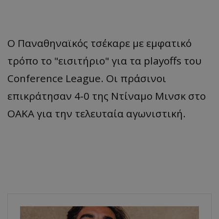
Ο Παναθηναϊκός τσέκαρε με εμφατικό
τρόπο το "εισιτήριο" για τα playoffs του
Conference League. Οι πράσινοι
επικράτησαν 4-0 της Ντίναμο Μινσκ στο
ΟΑΚΑ για την τελευταία αγωνιστική.