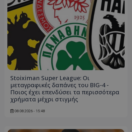
Stoiximan Super League: Οι
μεταγραφικές δαπάνες του BIG-4 -
Ποιος έχει επενδύσει τα περισσότερα
χρήματα μέχρι στιγμής
08.08.2026 - 15:48