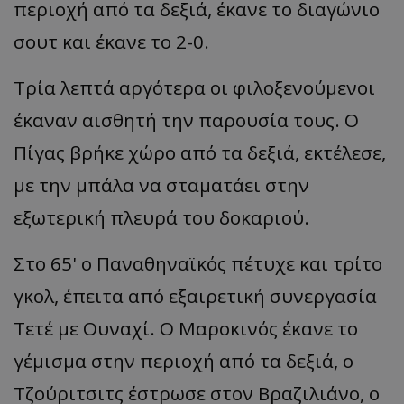
περιοχή από τα δεξιά, έκανε το διαγώνιο
σουτ και έκανε το 2-0.
Τρία λεπτά αργότερα οι φιλοξενούμενοι
έκαναν αισθητή την παρουσία τους. Ο
Πίγας βρήκε χώρο από τα δεξιά, εκτέλεσε,
με την μπάλα να σταματάει στην
εξωτερική πλευρά του δοκαριού.
Στο 65' ο Παναθηναϊκός πέτυχε και τρίτο
γκολ, έπειτα από εξαιρετική συνεργασία
Τετέ με Ουναχί. Ο Μαροκινός έκανε το
γέμισμα στην περιοχή από τα δεξιά, ο
Τζούριτσιτς έστρωσε στον Βραζιλιάνο, ο