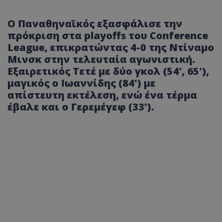
Ο Παναθηναϊκός εξασφάλισε την
πρόκριση στα playoffs του Conference
League, επικρατώντας 4-0 της Ντίναμο
Μινσκ στην τελευταία αγωνιστική.
Εξαιρετικός Τετέ με δύο γκολ (54', 65'),
μαγικός ο Ιωαννίδης (84') με
απίστευτη εκτέλεση, ενώ ένα τέρμα
έβαλε και ο Γερεμέγεφ (33').