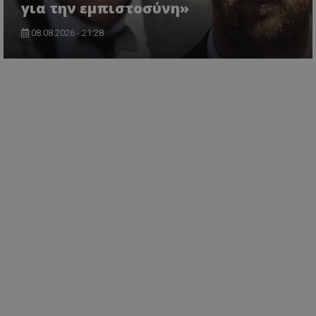
για την εμπιστοσύνη»
08.08.2026 - 21:28