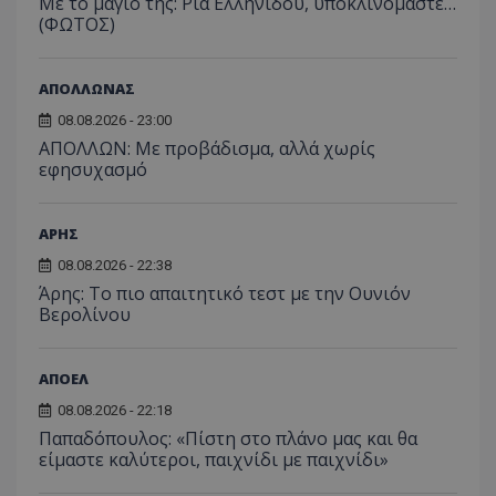
Με το μαγιό της: Ρία Ελληνίδου, υποκλινόμαστε…
(ΦΩΤΟΣ)
ΑΠΟΛΛΩΝΑΣ
08.08.2026 - 23:00
ΑΠΟΛΛΩΝ: Με προβάδισμα, αλλά χωρίς
εφησυχασμό
ΑΡΗΣ
08.08.2026 - 22:38
Άρης: Το πιο απαιτητικό τεστ με την Ουνιόν
Βερολίνου
ΑΠΟΕΛ
08.08.2026 - 22:18
Παπαδόπουλος: «Πίστη στο πλάνο μας και θα
είμαστε καλύτεροι, παιχνίδι με παιχνίδι»