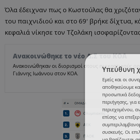
Όλα έδειχναν πως ο Κωστούλας θα χριζότα
του παιχνιδιού και στο 69' βρήκε δίχτυα, κ
κεφαλιά νίκησε τον Τζολάκη ισοφαρίζοντας
Aνακοινώθηκε το νέο Δ.Σ του ΚΟΑ
Ανακοινώθηκαν οι διορισμοί στους ημικρατικούς ορ
Υπεύθυνη 
Γιάννης Ιωάννου στον ΚΟΑ.
Εμείς και οι συν
αποθηκεύουμε κα
προσωπικά δεδομ
περιήγησης, για 
περιεχομένου, α
επίσης να επεξε
συμπεριλαμβανομ
συσκευής. Οι επ
να βασίζονται σε