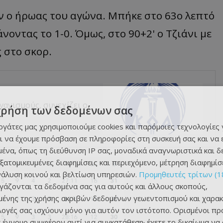
ν ο ήρωας του αγώνα. Μπήκε στο 63ο λεπτό
άνοντας το 1-0. Όμως, στο 90+2' ο Τζιάνι με
 στο σκορ.
γανισμούς, συνεχίζει ο
χρήση των δεδομένων σας
εργάτες μας χρησιμοποιούμε cookies και παρόμοιες τεχνολογίες 
ι να έχουμε πρόσβαση σε πληροφορίες στη συσκευή σας και να
ένα, όπως τη διεύθυνση IP σας, μοναδικά αναγνωριστικά και 
εξατομικευμένες διαφημίσεις και περιεχόμενο, μέτρηση διαφημίσ
νάλυση κοινού και βελτίωση υπηρεσιών.
Προμηθευτές τρίτων (1
ργάζονται τα δεδομένα σας για αυτούς και άλλους σκοπούς,
ένης της χρήσης ακριβών δεδομένων γεωεντοπισμού και χαρακ
ιλογές σας ισχύουν μόνο για αυτόν τον ιστότοπο. Ορισμένοι πρ
 έννομο συμφέρον αντί για συγκατάθεση· έχετε το δικαίωμα να