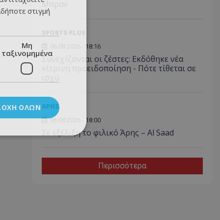
Μπραν
αδήποτε στιγμή
SPORTS PLUS
Μη
06.08.2026 - 18:16
ταξινομημένα
Συνεχίζονται οι ζέστες: Εκδόθηκε νέα
κίτρινη προειδοποίηση - Πότε τίθεται σε
ισχύ
ΑΡΗΣ
ΔΟΧΉ ΌΛΩΝ
06.08.2026 - 18:00
Σε εξέλιξη το φιλικό Άρης – Al Saad
Περισσότερα