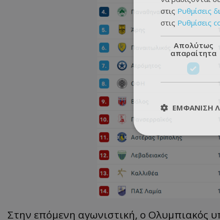
στις
Ρυθμίσεις δ
στις
Ρυθμίσεις c
Απολύτως
απαραίτητα
ΕΜΦΆΝΙΣΗ 
Στην επόμενη αγωνιστική, ο Ολυμπιακός υ