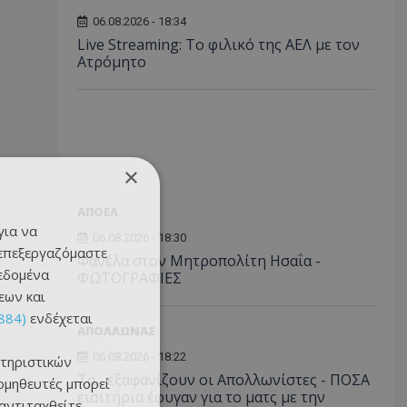
06.08.2026 - 18:34
Live Streaming: Το φιλικό της ΑΕΛ με τον
Ατρόμητο
×
ΑΠΟΕΛ
για να
06.08.2026 - 18:30
 επεξεργαζόμαστε
Φανέλα στον Μητροπολίτη Ησαΐα -
δεδομένα
ΦΩΤΟΓΡΑΦΙΕΣ
εων και
884)
ενδέχεται
ΑΠΟΛΛΩΝΑΣ
06.08.2026 - 18:22
τηριστικών
Τα... εξαφανίζουν οι Απολλωνίστες - ΠΟΣΑ
ομηθευτές μπορεί
εισιτήρια έφυγαν για το ματς με την
 αντιταχθείτε