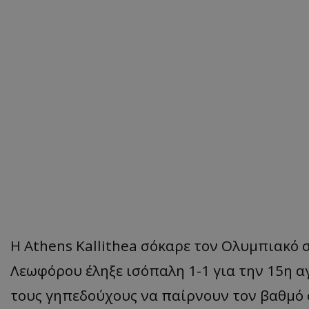
H Αthens Kallithea σόκαρε τον Ολυμπιακό 
Λεωφόρου έληξε ισόπαλη 1-1 για την 15η α
τους γηπεδούχους να παίρνουν τον βαθμό 