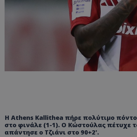
Η Athens Kallithea πήρε πολύτιμο πόντ
στο φινάλε (1-1). Ο Κώστούλας πέτυχε 
απάντησε ο Τζιάνι στο 90+2'.