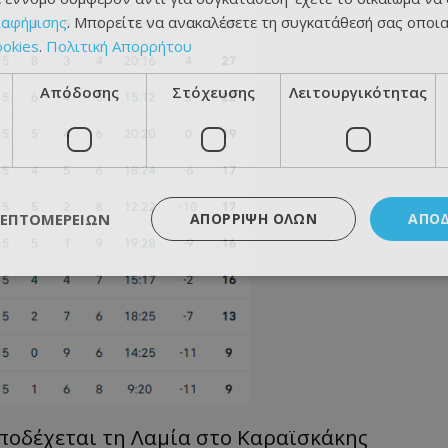
ιαφήμισης
. Μπορείτε να ανακαλέσετε τη συγκατάθεσή σας οποι
ookies
.
Πολιτική Απορρήτου
Απόδοσης
Στόχευσης
Λειτουργικότητας
ΛΕΠΤΟΜΕΡΕΙΏΝ
ΑΠΌΡΡΙΨΗ ΌΛΩΝ
ΑΠΟ
ποδέχεται τη Λαμία στο Καραϊσκάκης