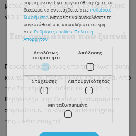
συμφέρον αντί για συγκατάθεση· έχετε το
μετάδοση στο Instagram, τοποθετήθηκε
δικαίωμα να αντιταχθείτε στις
Ρυθμίσεις
για την ακύρωση του event.
διαφήμισης
. Μπορείτε να ανακαλέσετε τη
συγκατάθεσή σας οποιαδήποτε στιγμή
στις
Ρυθμίσεις cookies
.
Πολιτική
Σαν ηφαίστειο που ξυπνά
Απορρήτου
Απολύτως
Απόδοσης
απαραίτητα
Πέρασε ένας χρόνος από τη δήλωση αυτή
και τα πάντα πλέον κυλούσαν ομαλά. Από
Στόχευσης
Λειτουργικότητας
τον Σεπτέμβριο κιόλας του 2022, οι
Βερολινέζοι της Ουνιόν, ξεκίνησαν να
Μη ταξινομημένα
οργανώνουν το «Weihnachtssingen»
της... νέας εποχής!