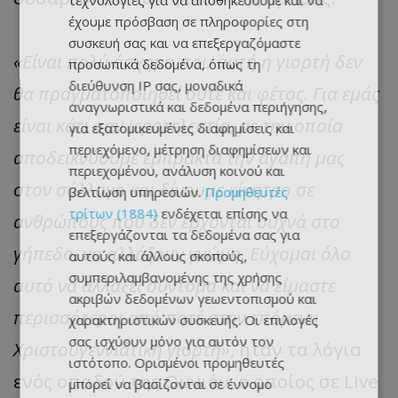
τεχνολογίες για να αποθηκεύουμε και να
έχουμε πρόσβαση σε πληροφορίες στη
συσκευή σας και να επεξεργαζόμαστε
«Eίναι πολύ άσχημο που αυτή η γιορτή δεν
προσωπικά δεδομένα, όπως τη
διεύθυνση IP σας, μοναδικά
θα πραγματοποιηθεί ούτε και φέτος. Για εμάς
αναγνωριστικά και δεδομένα περιήγησης,
είναι κάτι σαν ιεροτελεστία, με την οποία
για εξατομικευμένες διαφημίσεις και
περιεχόμενο, μέτρηση διαφημίσεων και
αποδεικνύουμε έμπρακτα την αγάπη μας
περιεχομένου, ανάλυση κοινού και
στον σύλλογο και δίνουμε κίνητρο σε
βελτίωση υπηρεσιών.
Προμηθευτές
τρίτων (1884)
ενδέχεται επίσης να
ανθρώπους που δεν έρχονται συχνά στο
επεξεργάζονται τα δεδομένα σας για
γήπεδο, να αλλάξουν γνώμη. Εύχομαι όλο
αυτούς και άλλους σκοπούς,
συμπεριλαμβανομένης της χρήσης
αυτό να αλλάξει σύντομα και να είμαστε
ακριβών δεδομένων γεωεντοπισμού και
περισσότεροι από ποτέ στην επόμενη
χαρακτηριστικών συσκευής. Οι επιλογές
σας ισχύουν μόνο για αυτόν τον
Χριστουγεννιάτικη γιορτή»
, ήταν τα λόγια
ιστότοπο. Ορισμένοι προμηθευτές
ενός οπαδού της Ουνιόν, ο οποίος σε Live
μπορεί να βασίζονται σε έννομο