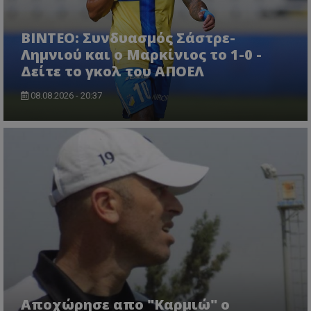
ΒΙΝΤΕΟ: Συνδυασμός Σάστρε-
Λημνιού και ο Μαρκίνιος το 1-0 -
Δείτε το γκολ του ΑΠΟΕΛ
08.08.2026 - 20:37
Aποχώρησε απο "Καρμιώ" ο