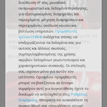
διεύθυνση IP σας, μοναδικά
αναγνωριστικά και δεδομένα περιήγησης,
για εξατομικευμένες διαφημίσεις και
περιεχόμενο, μέτρηση διαφημίσεων και
περιεχομένου, ανάλυση κοινού και
βελτίωση υπηρεσιών.
Προμηθευτές
ΕΠΟΣ: Ποδοσφαιρική ομάδα γέμισε τη
τρίτων (1884)
ενδέχεται επίσης να
φανέλα της με περισσότερους από...
επεξεργάζονται τα δεδομένα σας για
1000 διαφορετικούς χορηγούς!
αυτούς και άλλους σκοπούς,
συμπεριλαμβανομένης της χρήσης
08.08.2026 - 14:00
ακριβών δεδομένων γεωεντοπισμού και
χαρακτηριστικών συσκευής. Οι επιλογές
σας ισχύουν μόνο για αυτόν τον
ιστότοπο. Ορισμένοι προμηθευτές
μπορεί να βασίζονται σε έννομο
συμφέρον αντί για συγκατάθεση· έχετε το
δικαίωμα να αντιταχθείτε στις
Ρυθμίσεις
διαφήμισης
. Μπορείτε να ανακαλέσετε τη
συγκατάθεσή σας οποιαδήποτε στιγμή