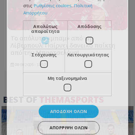
στις
Ρυθμίσεις cookies
.
Πολιτική
Απορρήτου
Απολύτως
Απόδοσης
απαραίτητα
Το απόλυτο «μπαμ» από τη
Λίβερπουλ: Παίρνει δανεικό παίκτη
από την Μπαρτσελόνα!
Στόχευσης
Λειτουργικότητας
08.08.2026 - 13:17
Μη ταξινομημένα
BEST OF
THEMASPORTS
ΑΠΟΔΟΧΉ ΌΛΩΝ
ΑΠΌΡΡΙΨΗ ΌΛΩΝ