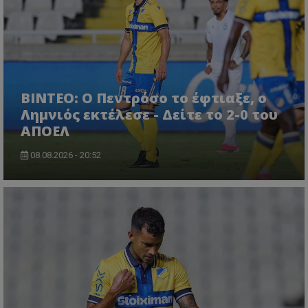
ΒΙΝΤΕΟ: Ο Πεντρόσο το έφτιαξε, ο
Λημνιός εκτέλεσε - Δείτε το 2-0 του
ΑΠΟΕΛ
08.08.2026 - 20:52