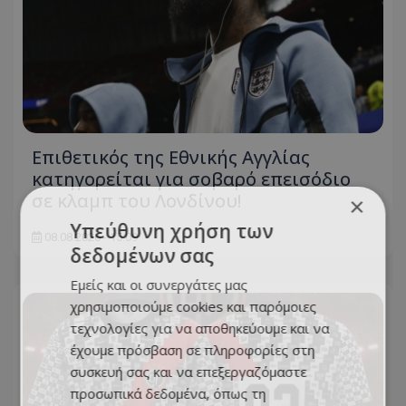
Επιθετικός της Εθνικής Αγγλίας
κατηγορείται για σοβαρό επεισόδιο
σε κλαμπ του Λονδίνου!
×
Υπεύθυνη χρήση των
08.08.2026 - 15:09
δεδομένων σας
Εμείς και οι συνεργάτες μας
χρησιμοποιούμε cookies και παρόμοιες
τεχνολογίες για να αποθηκεύουμε και να
έχουμε πρόσβαση σε πληροφορίες στη
συσκευή σας και να επεξεργαζόμαστε
προσωπικά δεδομένα, όπως τη