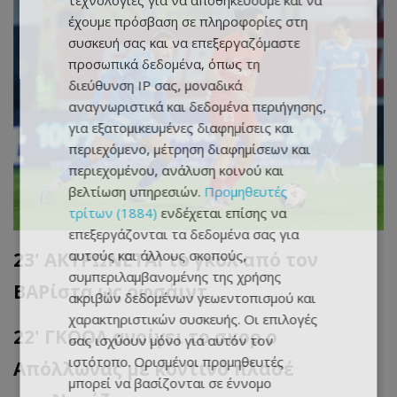
τεχνολογίες για να αποθηκεύουμε και να
έχουμε πρόσβαση σε πληροφορίες στη
συσκευή σας και να επεξεργαζόμαστε
προσωπικά δεδομένα, όπως τη
διεύθυνση IP σας, μοναδικά
αναγνωριστικά και δεδομένα περιήγησης,
για εξατομικευμένες διαφημίσεις και
περιεχόμενο, μέτρηση διαφημίσεων και
περιεχομένου, ανάλυση κοινού και
βελτίωση υπηρεσιών.
Προμηθευτές
τρίτων (1884)
ενδέχεται επίσης να
επεξεργάζονται τα δεδομένα σας για
αυτούς και άλλους σκοπούς,
23' ΑΚΥΡΩΝΕΤΑΙ το γκολ από τον
συμπεριλαμβανομένης της χρήσης
ΒΑΡίστα ως οφσάιντ
ακριβών δεδομένων γεωεντοπισμού και
χαρακτηριστικών συσκευής. Οι επιλογές
22' ΓΚΟΟΛ ανοίγει το σκορ ο
σας ισχύουν μόνο για αυτόν τον
ιστότοπο. Ορισμένοι προμηθευτές
Απόλλωνας με κοντινό πλασέ
μπορεί να βασίζονται σε έννομο