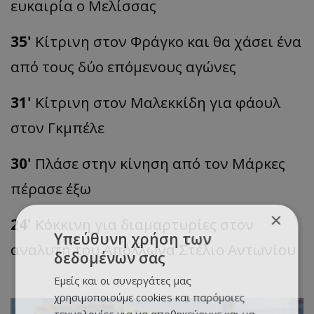
ευκαιρία ο Μελίσσας
35'
Κίτρινη στον Φράγκο και θα χάσει ένα
από τους δύο επόμενους αγώνες
31'
Κίτρινη στον Μαλεκκίδη για φάουλ
στον Γκμπέλε
30'
Πλάσε στην κίνηση από τον Μάρκες
πέρασε έξω
×
24'
Κόκκινη για διαμαρτυρίες στον
Υπεύθυνη χρήση των
αναλυτή του Απόλλωνα Στέλιο Αντωνίου
δεδομένων σας
Εμείς και οι συνεργάτες μας
χρησιμοποιούμε cookies και παρόμοιες