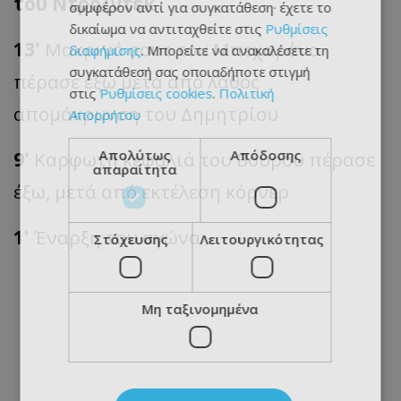
του Ντρόζντεκ
συμφέρον αντί για συγκατάθεση· έχετε το
δικαίωμα να αντιταχθείτε στις
Ρυθμίσεις
13'
Μακρινό σουτ του Μπεχαράνο
διαφήμισης
. Μπορείτε να ανακαλέσετε τη
συγκατάθεσή σας οποιαδήποτε στιγμή
πέρασε έξω μετά από λάθος
στις
Ρυθμίσεις cookies
.
Πολιτική
απομάκρυνση του Δημητρίου
Απορρήτου
Απολύτως
Απόδοσης
9'
Καρφωτή κεφαλιά του Βούρου πέρασε
απαραίτητα
έξω, μετά από εκτέλεση κόρνερ
1'
Έναρξη του αγώνα
Στόχευσης
Λειτουργικότητας
Μη ταξινομημένα