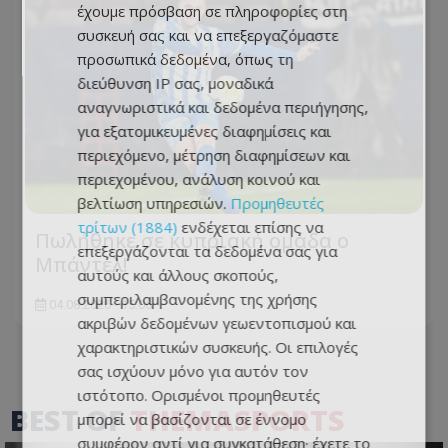
έχουμε πρόσβαση σε πληροφορίες στη
συσκευή σας και να επεξεργαζόμαστε
προσωπικά δεδομένα, όπως τη
διεύθυνση IP σας, μοναδικά
αναγνωριστικά και δεδομένα περιήγησης,
για εξατομικευμένες διαφημίσεις και
περιεχόμενο, μέτρηση διαφημίσεων και
περιεχομένου, ανάλυση κοινού και
βελτίωση υπηρεσιών.
Προμηθευτές
τρίτων (1884)
ενδέχεται επίσης να
Πωλήθηκε σε κυπριακή ομάδα ο
επεξεργάζονται τα δεδομένα σας για
Μπάντελ!
αυτούς και άλλους σκοπούς,
συμπεριλαμβανομένης της χρήσης
04.08.2026 - 15:06
ακριβών δεδομένων γεωεντοπισμού και
χαρακτηριστικών συσκευής. Οι επιλογές
σας ισχύουν μόνο για αυτόν τον
ιστότοπο. Ορισμένοι προμηθευτές
BEST OF
THEMASPORTS
μπορεί να βασίζονται σε έννομο
συμφέρον αντί για συγκατάθεση· έχετε το