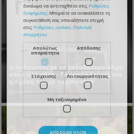
δικαίωμα να αντιταχθείτε στις
Ρυθμίσεις
διαφήμισης
. Μπορείτε να ανακαλέσετε τη
συγκατάθεσή σας οποιαδήποτε στιγμή
στις
Ρυθμίσεις cookies
.
Πολιτική
Απορρήτου
Απολύτως
Απόδοσης
απαραίτητα
Ο άνθρωπος με το μεγαλύτερο άλμα
στον πλανήτη - Το ρεκόρ Γκίνες και
Στόχευσης
Λειτουργικότητας
η σχέση του με το μπάσκετ
09.08.2026 - 13:22
Μη ταξινομημένα
ΑΠΟΔΟΧΉ ΌΛΩΝ