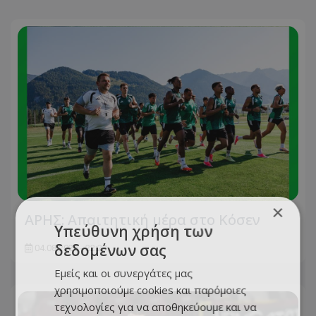
×
ΑΡΗΣ: Απαιτητική μέρα στο Κόσεν
Υπεύθυνη χρήση των
δεδομένων σας
04.08.2026 - 22:23
Εμείς και οι συνεργάτες μας
χρησιμοποιούμε cookies και παρόμοιες
τεχνολογίες για να αποθηκεύουμε και να