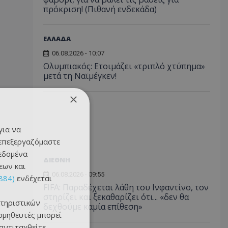
πρόκριση! (Πιθανή ενδεκάδα)
ΕΛΛΑΔΑ
06.08.2026 - 10:07
Ολυμπιακός: Ετοιμάζει «τριπλό χτύπημα»
μετά τη Ναϊμέγκεν!
×
για να
 επεξεργαζόμαστε
δεδομένα
ΔΙΕΘΝΗ
εων και
06.08.2026 - 09:55
884)
ενδέχεται
FIFA: Παραδέχεται λάθη του Ινφαντίνο, τον
στηρίζει και ξεκαθαρίζει ότι... «δεν θα
τηριστικών
δεχθούμε καμία επίθεση»
ομηθευτές μπορεί
 αντιταχθείτε