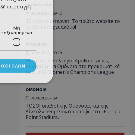
SPORTS PLUS
αδήποτε στιγμή
06.08.2026 - 09:42
35 χρόνια ίντερνετ: Το πρώτο website το
οποίο υπάρχει ακόμα!
Μη
ταξινομημένα
ΓΥΝΑΙΚΕΙΟ
06.08.2026 - 09:28
Ήττα στα πέναλτι για Apollon Ladies,
ΔΟΧΉ ΌΛΩΝ
συντριβή για Ομόνοια στα προκριματικά
του UEFA Women’s Champions League
ΟΜΟΝΟΙΑ
06.08.2026 - 09:11
ΤΟΣΟΙ οπαδοί της Ομόνοιας και της
Λίνκολν αναμένονται απόψε στο «Europa
Point Stadium»!