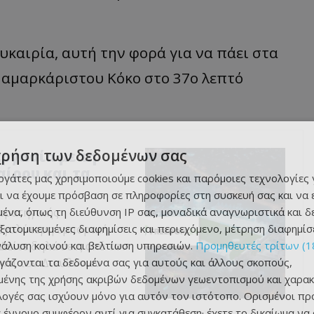
υκαιρία, αυτή την φορά για να πάει στα
 αμαρκάριστου Κόκο στο 37ο λεπτό
χρήση των δεδομένων σας
ργασία με τη
ίρου και τα
εργάτες μας χρησιμοποιούμε cookies και παρόμοιες τεχνολογίες 
ι να έχουμε πρόσβαση σε πληροφορίες στη συσκευή σας και να
ένα, όπως τη διεύθυνση IP σας, μοναδικά αναγνωριστικά και 
τρατηγικής
εξατομικευμένες διαφημίσεις και περιεχόμενο, μέτρηση διαφημίσ
μεγαλύτερη εμπορική
νάλυση κοινού και βελτίωση υπηρεσιών.
Προμηθευτές τρίτων (1
Δείτε δηλώσεις από τον
ργάζονται τα δεδομένα σας για αυτούς και άλλους σκοπούς,
και τον Διευθύνων
ένης της χρήσης ακριβών δεδομένων γεωεντοπισμού και χαρακ
ιλογές σας ισχύουν μόνο για αυτόν τον ιστότοπο. Ορισμένοι πρ
 έννομο συμφέρον αντί για συγκατάθεση· έχετε το δικαίωμα να