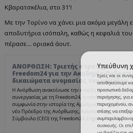
Κβαρατσκέλια, στο 31’!
Με την Τορίνο να χάνει μια ακόμα μεγάλη ε
αποδυτήρια ισόπαλη, καθώς η κεφαλιά του
πέρασε… οριακά άουτ.
Υπεύθυνη 
ΑΝΟΡΘΩΣΗ: Τριετής στρατηγική συνε
Freedom24 για την Ακαδημία Ποδοσφα
Εμείς και οι συν
δικαιώματα ονομασίας του γηπέδου
αποθηκεύουμε κα
προσωπικά δεδομ
Η Ανόρθωση ανακοίνωσε την έναρξη μίας τριετούς σ
περιήγησης, για 
συνεργασίας με τη Freedom24, η οποία αποτελεί τη 
περιεχομένου, α
συμφωνία στην ιστορία της Αμμοχωστιανής ομάδας! 
επίσης να επεξε
νέο Πρόεδρο της Ανόρθωσης, Χρίστο Μαραγκό, αλλά 
συμπεριλαμβανομ
Σύμβουλο (CEO) της Freedom24, Evgenii Tiapkin.
συσκευής. Οι επ
να βασίζονται σε