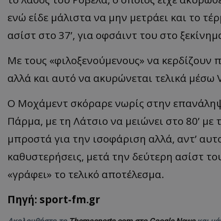
ενώ είδε μάλιστα να μην μετράει και το τέ
ασίστ στο 37’, για οφσάιντ του στο ξεκίνημ
Με τους «φιλοξενούμενους» να κερδίζουν π
αλλά και αυτό να ακυρώνεται τελικά μέσω
Ο Μοχάμεντ σκόραρε νωρίς στην επανάληψ
Πάρμα, με τη Λάτσιο να μειώνει στο 80’ με 
μπροστά για την ισοφάριση αλλά, αντ’ αυτο
καθυστερήσεις, μετά την δεύτερη ασίστ το
«γράφει» το τελικό αποτέλεσμα.
Πηγή: sport-fm.gr