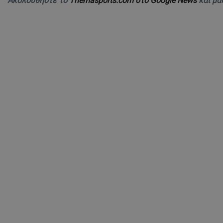
Ακολουθήστε το
Themasports.com στο Google News
και μά