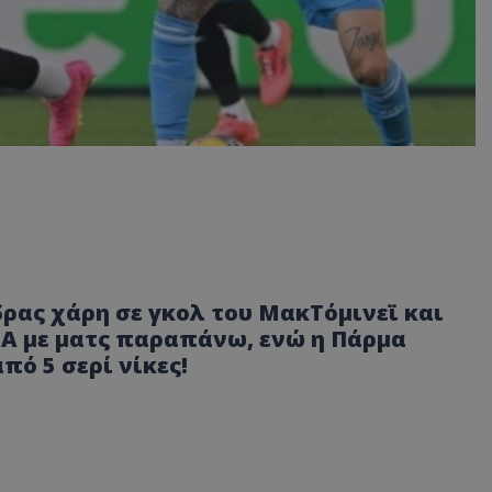
δρας χάρη σε γκολ του ΜακΤόμινεϊ και
e A με ματς παραπάνω, ενώ η Πάρμα
πό 5 σερί νίκες!