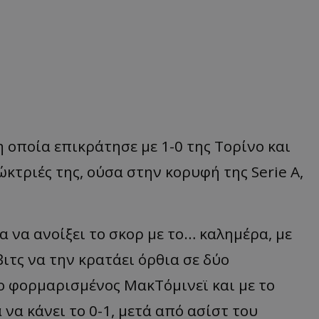
η οποία επικράτησε με 1-0 της Τορίνο και
κτριές της, ούσα στην κορυφή της Serie A,
 να ανοίξει το σκορ με το… καλημέρα, με
βιτς να την κρατάει όρθια σε δύο
 ο φορμαρισμένος ΜακΤόμινεϊ και με το
να κάνει το 0-1, μετά από ασίστ του