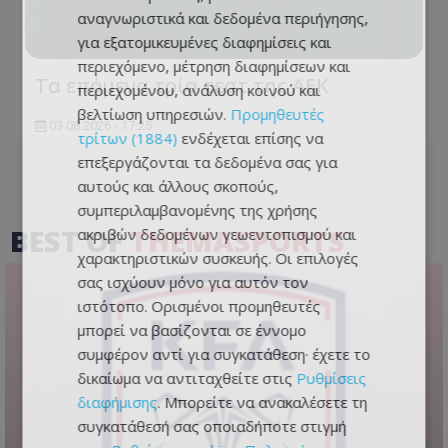
αναγνωριστικά και δεδομένα περιήγησης,
για εξατομικευμένες διαφημίσεις και
περιεχόμενο, μέτρηση διαφημίσεων και
Τα επόμενα τρία τεστ της ΑΕΚ
περιεχομένου, ανάλυση κοινού και
βελτίωση υπηρεσιών.
Προμηθευτές
03.08.2026 - 17:25
τρίτων (1884)
ενδέχεται επίσης να
επεξεργάζονται τα δεδομένα σας για
αυτούς και άλλους σκοπούς,
συμπεριλαμβανομένης της χρήσης
BEST OF
THEMASPORTS
ακριβών δεδομένων γεωεντοπισμού και
χαρακτηριστικών συσκευής. Οι επιλογές
σας ισχύουν μόνο για αυτόν τον
ιστότοπο. Ορισμένοι προμηθευτές
μπορεί να βασίζονται σε έννομο
συμφέρον αντί για συγκατάθεση· έχετε το
δικαίωμα να αντιταχθείτε στις
Ρυθμίσεις
διαφήμισης
. Μπορείτε να ανακαλέσετε τη
συγκατάθεσή σας οποιαδήποτε στιγμή