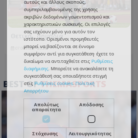
αυτούς και άλλους σκοπούς,
συμπεριλαμβανομένης της χρήσης
ακριβών δεδομένων γεωεντοπισμού και
χαρακτηριστικών συσκευής. Οι επιλογές
σας ισχύουν μόνο για αυτόν τον
Θετικά... σημάδια
ιστότοπο. Ορισμένοι προμηθευτές
μπορεί να βασίζονται σε έννομο
07.08.2026 - 20:26
συμφέρον αντί για συγκατάθεση· έχετε το
δικαίωμα να αντιταχθείτε στις
Ρυθμίσεις
διαφήμισης
. Μπορείτε να ανακαλέσετε τη
συγκατάθεσή σας οποιαδήποτε στιγμή
BEST OF
THEMASPORTS
στις
Ρυθμίσεις cookies
.
Πολιτική
Απορρήτου
Απολύτως
Απόδοσης
απαραίτητα
Στόχευσης
Λειτουργικότητας