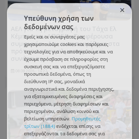
×
Υπεύθυνη χρήση των
δεδομένων σας
ΑΕΛ για τη μεταγραφή του Τάχα Ελ
Κέμπε στον ΑΠΟΕΛ: «Συμφέρουσα
Εμείς και οι συνεργάτες μας
συμφωνία - Δεν ανταποκρίθηκε στα
χρησιμοποιούμε cookies και παρόμοιες
πρότυπα επαγγελματισμού και
τεχνολογίες για να αποθηκεύουμε και να
συνέπειας»
έχουμε πρόσβαση σε πληροφορίες στη
συσκευή σας και να επεξεργαζόμαστε
08.08.2026 - 14:27
προσωπικά δεδομένα, όπως τη
διεύθυνση IP σας, μοναδικά
αναγνωριστικά και δεδομένα περιήγησης,
για εξατομικευμένες διαφημίσεις και
περιεχόμενο, μέτρηση διαφημίσεων και
περιεχομένου, ανάλυση κοινού και
βελτίωση υπηρεσιών.
Προμηθευτές
τρίτων (1884)
ενδέχεται επίσης να
επεξεργάζονται τα δεδομένα σας για