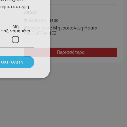
αδήποτε στιγμή
ΑΠΟΕΛ
06.08.2026 - 18:30
Μη
Φανέλα στον Μητροπολίτη Ησαΐα -
ταξινομημένα
ΦΩΤΟΓΡΑΦΙΕΣ
Περισσότερα
ΔΟΧΉ ΌΛΩΝ