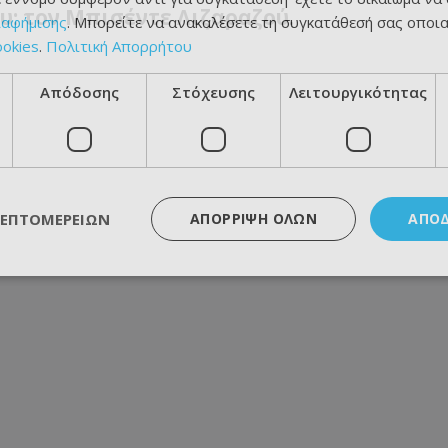
υ: τον Μπισέντε Λιζαραζού.
ιαφήμισης
. Μπορείτε να ανακαλέσετε τη συγκατάθεσή σας οποι
ookies
.
Πολιτική Απορρήτου
Απόδοσης
Στόχευσης
Λειτουργικότητας
ΛΕΠΤΟΜΕΡΕΙΏΝ
ΑΠΌΡΡΙΨΗ ΌΛΩΝ
ΑΠΟ