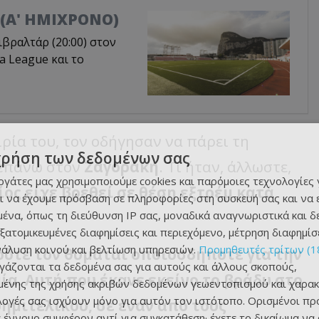
0 (Α' ΗΜΙΧΡΟΝΟ)
ιβραλτάρ (20:00) στον
a League και το
ιρία του, τον οδήγησαν να πάρει τη
χρήση των δεδομένων σας
 επάνω στον
Ζαγοράκη
.
Τί ήταν, άλλωστε,
εργάτες μας χρησιμοποιούμε cookies και παρόμοιες τεχνολογίες 
ίος είχε βρεθεί σε θέση εξτρέμ κατά
ι να έχουμε πρόσβαση σε πληροφορίες στη συσκευή σας και να
ένα, όπως τη διεύθυνση IP σας, μοναδικά αναγνωριστικά και 
εξατομικευμένες διαφημίσεις και περιεχόμενο, μέτρηση διαφημίσ
νάλυση κοινού και βελτίωση υπηρεσιών.
Προμηθευτές τρίτων (1
ούτε τον θυμάται οποιοσδήποτε για την
ργάζονται τα δεδομένα σας για αυτούς και άλλους σκοπούς,
ία. Αυτή που έκανε εκείνο το βράδυ στο
ένης της χρήσης ακριβών δεδομένων γεωεντοπισμού και χαρακ
ιλογές σας ισχύουν μόνο για αυτόν τον ιστότοπο. Ορισμένοι πρ
ημιτελικού, σε έναν από τους
 έννομο συμφέρον αντί για συγκατάθεση· έχετε το δικαίωμα να