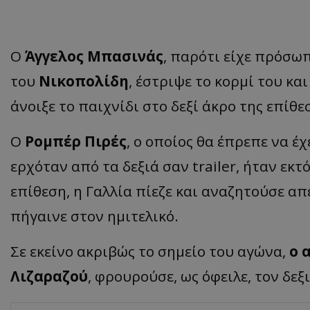
Ο
Άγγελος Μπασινάς
, παρότι είχε πρόσω
του
Νικοπολίδη
, έστριψε το κορμί του κ
άνοιξε το παιχνίδι στο δεξί άκρο της επίθε
Ο
Ρομπέρ Πιρές
, ο οποίος θα έπρεπε να έ
ερχόταν από τα δεξιά σαν
trailer
, ήταν εκτ
επίθεση, η Γαλλία πίεζε και αναζητούσε απ
πήγαινε στον ημιτελικό.
Σε εκείνο ακριβώς το σημείο του αγώνα,
ο 
Λιζαραζού
, φρουρούσε, ως όφειλε, τον δεξ