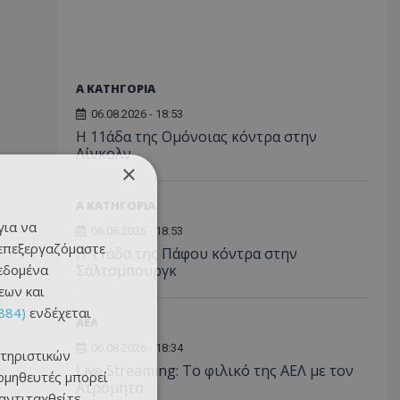
Α ΚΑΤΗΓΟΡΙΑ
06.08.2026 - 18:53
Η 11άδα της Ομόνοιας κόντρα στην
Λίνκολν
×
Α ΚΑΤΗΓΟΡΙΑ
για να
06.08.2026 - 18:53
 επεξεργαζόμαστε
Η 11άδα της Πάφου κόντρα στην
δεδομένα
Σάλτσμπουργκ
εων και
884)
ενδέχεται
ΑΕΛ
06.08.2026 - 18:34
τηριστικών
Live Streaming: Το φιλικό της ΑΕΛ με τον
ομηθευτές μπορεί
Ατρόμητο
 αντιταχθείτε