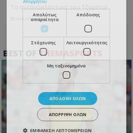
Απορρήτου
Τα αντανακλαστικά του Τζαρέτα!
Απολύτως
Απόδοσης
απαραίτητα
04.08.2026 - 10:33
Στόχευσης
Λειτουργικότητας
BEST OF
THEMASPORTS
Μη ταξινομημένα
ΑΠΟΔΟΧΉ ΌΛΩΝ
ΑΠΌΡΡΙΨΗ ΌΛΩΝ
ΕΜΦΆΝΙΣΗ ΛΕΠΤΟΜΕΡΕΙΏΝ