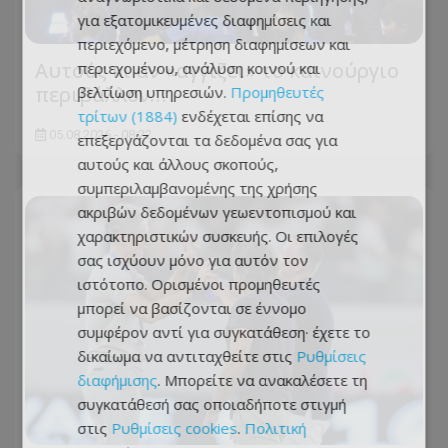
για εξατομικευμένες διαφημίσεις και
περιεχόμενο, μέτρηση διαφημίσεων και
Αυτούς κι αν «αγγίζει» το καινούργιο
περιεχομένου, ανάλυση κοινού και
περιβάλλον…
βελτίωση υπηρεσιών.
Προμηθευτές
τρίτων (1884)
ενδέχεται επίσης να
05.08.2026 - 08:22
επεξεργάζονται τα δεδομένα σας για
αυτούς και άλλους σκοπούς,
συμπεριλαμβανομένης της χρήσης
ακριβών δεδομένων γεωεντοπισμού και
χαρακτηριστικών συσκευής. Οι επιλογές
σας ισχύουν μόνο για αυτόν τον
ιστότοπο. Ορισμένοι προμηθευτές
μπορεί να βασίζονται σε έννομο
συμφέρον αντί για συγκατάθεση· έχετε το
δικαίωμα να αντιταχθείτε στις
Ρυθμίσεις
διαφήμισης
. Μπορείτε να ανακαλέσετε τη
συγκατάθεσή σας οποιαδήποτε στιγμή
στις
Ρυθμίσεις cookies
.
Πολιτική