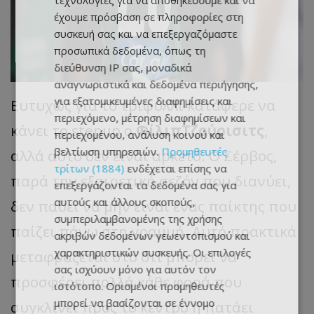
τεχνολογίες για να αποθηκεύουμε και να
έχουμε πρόσβαση σε πληροφορίες στη
συσκευή σας και να επεξεργαζόμαστε
προσωπικά δεδομένα, όπως τη
διεύθυνση IP σας, μοναδικά
αναγνωριστικά και δεδομένα περιήγησης,
για εξατομικευμένες διαφημίσεις και
Ευτυχώς για το τριφύλλι κατάφερε να
περιεχόμενο, μέτρηση διαφημίσεων και
κάνει το stepup ο
ΦίλιπΤζούρισιτς
,
περιεχομένου, ανάλυση κοινού και
βελτίωση υπηρεσιών.
Προμηθευτές
αλλά αυτό δεν είναι αρκετό. Ο Σέρβος,
τρίτων (1884)
ενδέχεται επίσης να
παρά την εξαιρετική σεζόν που διανύει,
επεξεργάζονται τα δεδομένα σας για
αυτούς και άλλους σκοπούς,
δεν παύει να μην είναι ένας παίκτης που
συμπεριλαμβανομένης της χρήσης
παίζει πάνω στη γραμμή. Αυτό πρακτικά
ακριβών δεδομένων γεωεντοπισμού και
χαρακτηριστικών συσκευής. Οι επιλογές
μεταφράζεται στο ότι μπορεί να
σας ισχύουν μόνο για αυτόν τον
προσφέρει πολλά κάθε φορά που
ιστότοπο. Ορισμένοι προμηθευτές
μπορεί να βασίζονται σε έννομο
συγκλίνει προς το κέντρο ή πατάει