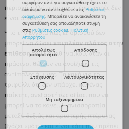
συμφέρον αντί για συγκατάθεση· έχετε το
περιοχή, αλλά αυτό ορισμένες φορές δεν
δικαίωμα να αντιταχθείτε στις
Ρυθμίσεις
διαφήμισης
. Μπορείτε να ανακαλέσετε τη
είναι αρκετό.
συγκατάθεσή σας οποιαδήποτε στιγμή
στις
Ρυθμίσεις cookies
.
Πολιτική
Υπό την έννοια πως εξ ορισμού δεν
Απορρήτου
μπορεί να δώσει
επιπλέον πλάτος στην
Απολύτως
Απόδοσης
επίθεση
του Παναθηναϊκού, όταν οι
απαραίτητα
πράσινοι θέλουν να ανοίξουν τις
αντίπαλες άμυνες. Το κακό για το
Στόχευσης
Λειτουργικότητας
τριφύλλι ότι δεν υπάρχει κανένας
παίκτης, ανεξαρτήτως αξίας, που να
Μη ταξινομημένα
μπορεί να το κάνει. Η ανισσοροπία
μεταξύ δεξιάς και αριστερής πτέρυγας
βγάζει «μάτι» και είναι κάτι που πρέπει