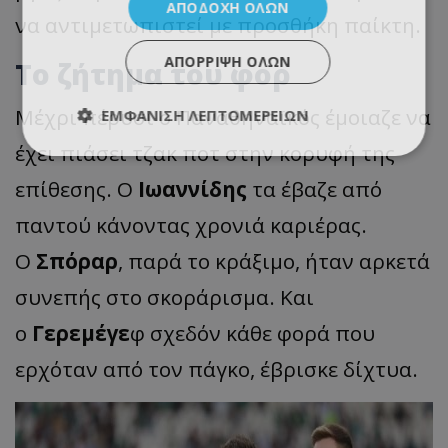
ΑΠΟΔΟΧΉ ΌΛΩΝ
να αντιμετωπιστεί με προσθήκη παίκτη.
ΑΠΌΡΡΙΨΗ ΌΛΩΝ
Το ζήτημα του φορ
Μέχρι πέρυσι ο Παναθηναϊκός έμοιαζε να
ΕΜΦΆΝΙΣΗ ΛΕΠΤΟΜΕΡΕΙΏΝ
έχει πιάσει τζακ ποτ στην κορυφή της
επίθεσης. Ο
Ιωαννίδης
τα έβαζε από
παντού κάνοντας χρονιά καριέρας.
Ο
Σπόραρ
, παρά το κράξιμο, ήταν αρκετά
συνεπής στο σκοράρισμα. Και
ο
Γερεμέγε
φ σχεδόν κάθε φορά που
ερχόταν από τον πάγκο, έβρισκε δίχτυα.