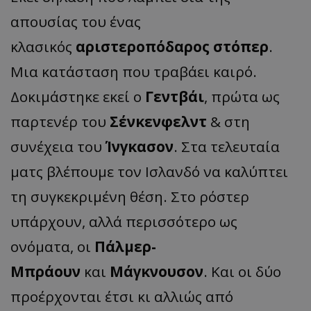
απουσίας του ένας
κλασικός
αριστεροπόδαρος στόπερ
.
Μια κατάσταση που τραβάει καιρό.
Δοκιμάστηκε εκεί ο
Γεντβάι
, πρώτα ως
παρτενέρ του
Σένκενφελντ
& στη
συνέχεια του
Ίνγκασον
. Στα τελευταία
ματς βλέπουμε τον Ισλανδό να καλύπτει
τη συγκεκριμένη θέση. Στο ρόστερ
υπάρχουν, αλλά περισσότερο ως
ονόματα, οι
Πάλμερ-
Μπράουν
και
Μάγκνουσον
. Και οι δύο
προέρχονται έτσι κι αλλιώς από