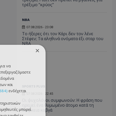
τρέξιμο “κρύος”
NBA
07.08.2026 - 23:08
Το ήξερες ότι τον Κάρι δεν τον λένε
Στέφεν; Τα αληθινά ονόματα έξι σταρ του
NBA
×
για να
 επεξεργαζόμαστε
δεδομένα
εων και
SPORTS PLUS
884)
ενδέχεται
07.08.2026 - 22:45
Οι ψυχολόγοι συμφωνούν: Η φράση που
τηριστικών
ηρεμεί ένα θυμωμένο άτομο κατά τη
ομηθευτές μπορεί
διάρκεια καβγά
 αντιταχθείτε