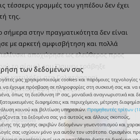
ις τέσσερις γραμμές του γηπέδου δεν έχει
τή της.
το σήμερα στην πραγματικότητα δεν είναι
ησε με αρκετή αμφισβήτηση και πολλά
Ζιελίνσκι αποχώρησε ως ελεύθερος προς
ενώ το σίριαλ του Όσιμεν τράβηξε
χρήση των δεδομένων σας
ς να καταλήξει στη Γαλατάσαραϊ,
εργάτες μας χρησιμοποιούμε cookies και παρόμοιες τεχνολογίες 
ι να έχουμε πρόσβαση σε πληροφορίες στη συσκευή σας και να
ογη μεταγραφή της σεζόν.
ένα, όπως τη διεύθυνση IP σας, μοναδικά αναγνωριστικά και 
εξατομικευμένες διαφημίσεις και περιεχόμενο, μέτρηση διαφημίσ
νάλυση κοινού και βελτίωση υπηρεσιών.
Προμηθευτές τρίτων (1
τα το φιλικό
ργάζονται τα δεδομένα σας για αυτούς και άλλους σκοπούς,
ων Apollon
ένης της χρήσης ακριβών δεδομένων γεωεντοπισμού και χαρακ
ague
ιλογές σας ισχύουν μόνο για αυτόν τον ιστότοπο. Ορισμένοι πρ
που, Γιουβέντους-
 έννομο συμφέρον αντί για συγκατάθεση· έχετε το δικαίωμα να