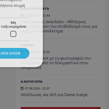
αδήποτε στιγμή
ΑΛΛΑ ΑΘΛΗΜΑΤΑ
07.08.2026 - 22:44
Πρωτοφανές σκάνδαλο - Aθλήτριες
Μη
«φουσκώνουν» τον στηθόδεσμό τους για
ταξινομημένα
να έχουν πλεονέκτημα
ΔΙΕΘΝΗ
07.08.2026 - 22:22
ΔΟΧΉ ΌΛΩΝ
Το... throwback με τη φωτογραφία του
Ντιομαντέ από το δοκιμαστικό στον
Ολυμπιακό
Α ΚΑΤΗΓΟΡΙΑ
07.08.2026 - 22:07
Απόλλωνας και ΑΕΛ για Dame Gueye;