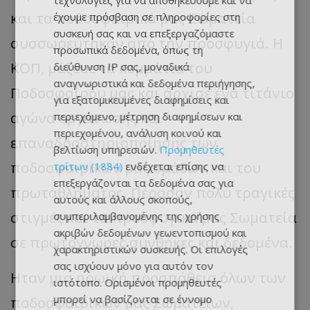
τεχνολογίες για να αποθηκεύουμε και να
και τα ποδοσφαιρικά μας Σωματεία
έχουμε πρόσβαση σε πληροφορίες στη
συσκευή σας και να επεξεργαζόμαστε
συσσωρεύτηκαν από την προσφυγιά. Η
προσωπικά δεδομένα, όπως τη
ΚΟΠ, μάζευε τα κομμάτια του
διεύθυνση IP σας, μοναδικά
αναγνωριστικά και δεδομένα περιήγησης,
Ποδοσφαίρου μας και άρχισε ένα τιτάνιο
για εξατομικευμένες διαφημίσεις και
αγώνα οργάνωσης και
περιεχόμενο, μέτρηση διαφημίσεων και
περιεχομένου, ανάλυση κοινού και
επαναδραστηριοποίησης των
βελτίωση υπηρεσιών.
Προμηθευτές
ποδοσφαιρικών μας ομάδων και του
τρίτων (1884)
ενδέχεται επίσης να
επεξεργάζονται τα δεδομένα σας για
πρωταθλήματος. Πέρασαν πολύ τραγικές
αυτούς και άλλους σκοπούς,
στιγμές και τα προσφυγικά μας Σωματεία
συμπεριλαμβανομένης της χρήσης
ακριβών δεδομένων γεωεντοπισμού και
σε πρωτόγνωρες συνθήκες και δεδομένα.
χαρακτηριστικών συσκευής. Οι επιλογές
σας ισχύουν μόνο για αυτόν τον
Ηταν μια ηρωική προσπάθεια όλων των
ιστότοπο. Ορισμένοι προμηθευτές
μπορεί να βασίζονται σε έννομο
ποδοσφαιρικών μας Σωματείων,