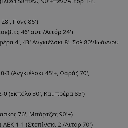
λιεφ 58'πεν., 90'+πεν./Αϊτόρ 14',
28', Πονς 86')
σεβιτς 46' αυτ./Αϊτόρ 24')
ρα 4', 43' Ανγκιέλσκι 8', Σολ 80'/Ιωάννου
-3 (Ανγκιέλσκι 45'+, Φαράζ 70',
-0 (Εκπόλο 30', Καμπρέρα 85')
σακος 76', Μπόρτζες 90'+)
ΑΕΚ 1-1 (Στεπίνσκι 2'/Αϊτόρ 70')