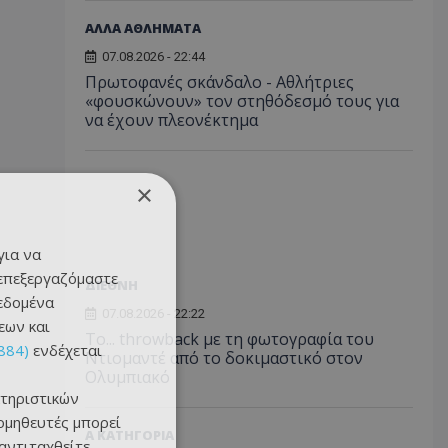
ΑΛΛΑ ΑΘΛΗΜΑΤΑ
07.08.2026 - 22:44
Πρωτοφανές σκάνδαλο - Aθλήτριες
«φουσκώνουν» τον στηθόδεσμό τους για
να έχουν πλεονέκτημα
×
για να
 επεξεργαζόμαστε
ΔΙΕΘΝΗ
δεδομένα
07.08.2026 - 22:22
εων και
Το... throwback με τη φωτογραφία του
884)
ενδέχεται
Ντιομαντέ από το δοκιμαστικό στον
Ολυμπιακό
τηριστικών
ομηθευτές μπορεί
Α ΚΑΤΗΓΟΡΙΑ
 αντιταχθείτε