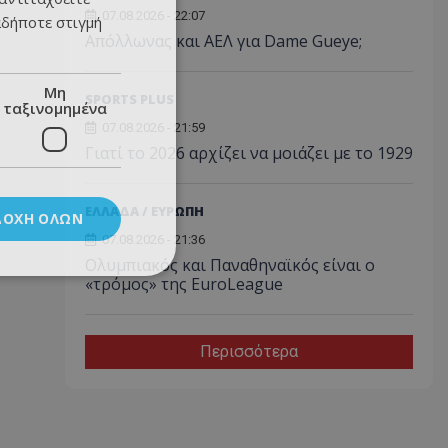
07.08.2026 - 22:07
αδήποτε στιγμή
Απόλλωνας και ΑΕΛ για Dame Gueye;
Μη
SPORTS PLUS
ταξινομημένα
07.08.2026 - 21:59
Γιατί το 2026 αρχίζει να μοιάζει με το 1929
ΕΛΛΑΔΑ / ΕΥΡΩΠΗ
ΔΟΧΉ ΌΛΩΝ
07.08.2026 - 21:36
Ολυμπιακός και Παναθηναϊκός είναι ο
«τρόμος» της EuroLeague
Περισσότερα