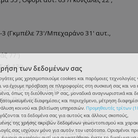
-3 (Γκμπέλε 73'/Μπεχαράνο 31' αυτ.,
άζ 77')
Σολ 13')
χρήση των δεδομένων σας
εργάτες μας χρησιμοποιούμε cookies και παρόμοιες τεχνολογίες 
ι να έχουμε πρόσβαση σε πληροφορίες στη συσκευή σας και να
ς 22' πεν./Καμπρέρα 26')
ένα, όπως τη διεύθυνση IP σας, μοναδικά αναγνωριστικά και 
40', Πονς 58')
εξατομικευμένες διαφημίσεις και περιεχόμενο, μέτρηση διαφημίσ
νάλυση κοινού και βελτίωση υπηρεσιών.
Προμηθευτές τρίτων (1
ργάζονται τα δεδομένα σας για αυτούς και άλλους σκοπούς,
 (Ανγκιέλσκι 17', Γκαρσία 81')
ένης της χρήσης ακριβών δεδομένων γεωεντοπισμού και χαρακ
ιλογές σας ισχύουν μόνο για αυτόν τον ιστότοπο. Ορισμένοι πρ
(Tρούγιτς 86' πεν./Σολ 4', 52', 90',
 έννομο συμφέρον αντί για συγκατάθεση· έχετε το δικαίωμα να