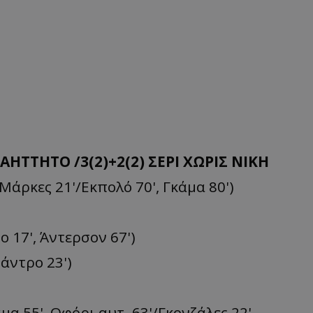
 ΑΗΤΤΗΤΟ /3(2)+2(2) ΣΕΡΙ ΧΩΡΙΣ ΝΙΚΗ
Μάρκες 21'/Εκπολό 70', Γκάμα 80')
ο 17', Άντερσον 67')
άντρο 23')
μα 55', Οφόρι αυτ. 63'/Γκονζάλες 22',