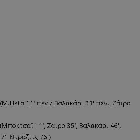
(M.Ηλία 11' πεν./ Βαλακάρι 31' πεν., Ζάιρο
(Μπόκτσαϊ 11', Ζάιρο 35', Bαλακάρι 46',
7', Ντράζιτς 76')