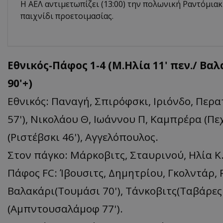
H ΑΕΛ αντιμετωπίζει (13:00) την πολωνική Ραντόμια
παιχνίδι προετοιμασίας.
Εθνικός-Πάφος 1-4 (M.Ηλία 11' πεν./ Βαλα
90'+)
Εθνικός: Παναγή, Σπιρόφσκι, Ιριόνδο, Περα
57'), Νικολάου Θ, Ιωάννου Π, Καμπρέρα (Πεχ
(Ριστέβσκι 46'), Αγγελόπουλος.
Στον πάγκο: Μάρκοβιτς, Σταυρινού, Ηλία Κ.,
Πάφος FC: Ίβουσιτς, Δημητρίου, Γκολντάρ, 
Βαλακάρι(Τουμάσι 70'), Τάνκοβιτς(Ταβάρες 
(Αμπντουσαλάμοφ 77').