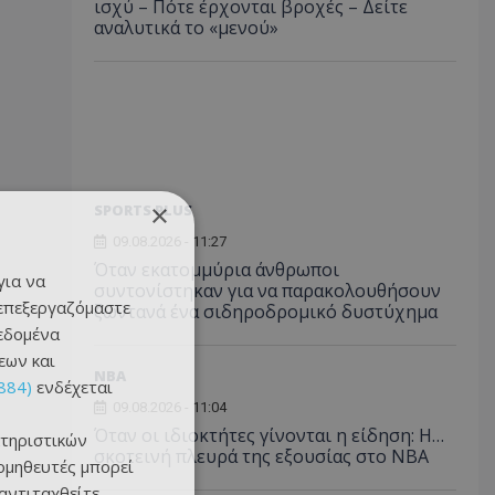
ισχύ – Πότε έρχονται βροχές – Δείτε
αναλυτικά το «μενού»
×
SPORTS PLUS
09.08.2026 - 11:27
Όταν εκατομμύρια άνθρωποι
για να
συντονίστηκαν για να παρακολουθήσουν
 επεξεργαζόμαστε
ζωντανά ένα σιδηροδρομικό δυστύχημα
δεδομένα
εων και
NBA
884)
ενδέχεται
09.08.2026 - 11:04
Όταν οι ιδιοκτήτες γίνονται η είδηση: Η…
τηριστικών
σκοτεινή πλευρά της εξουσίας στο NBA
ομηθευτές μπορεί
 αντιταχθείτε