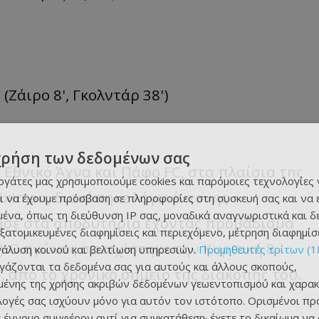
(Ζάιρο 8', Γκολντάρ 38')
χρήση των δεδομένων σας
 Εθνικό Άχνα και Πάφο FC, στα πλαίσια της
εργάτες μας χρησιμοποιούμε cookies και παρόμοιες τεχνολογίες 
oiximan, διακόπηκε λόγω έντονης
ι να έχουμε πρόσβαση σε πληροφορίες στη συσκευή σας και να
ένα, όπως τη διεύθυνση IP σας, μοναδικά αναγνωριστικά και 
ασε στα αποδυτήρια έχοντας προβάδισμα
εξατομικευμένες διαφημίσεις και περιεχόμενο, μέτρηση διαφημίσ
38').Ο αγώνας συνεχίστηκε την Κυριακή 8
νάλυση κοινού και βελτίωση υπηρεσιών.
Προμηθευτές τρίτων (1
ργάζονται τα δεδομένα σας για αυτούς και άλλους σκοπούς,
, από το χρονικό σημείο της διακοπής του.
ένης της χρήσης ακριβών δεδομένων γεωεντοπισμού και χαρακ
ιλογές σας ισχύουν μόνο για αυτόν τον ιστότοπο. Ορισμένοι πρ
 έννομο συμφέρον αντί για συγκατάθεση· έχετε το δικαίωμα να