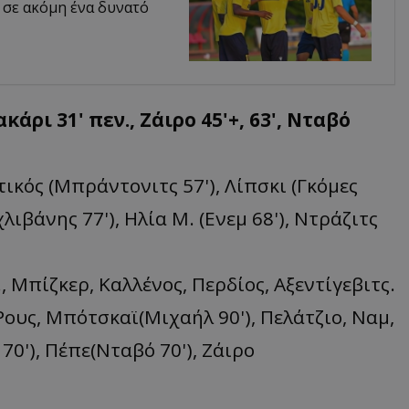
κ σε ακόμη ένα δυνατό
κάρι 31' πεν., Ζάιρο 45'+, 63', Νταβό
τικός (Μπράντονιτς 57'), Λίπσκι (Γκόμες
λιβάνης 77'), Ηλία Μ. (Ενεμ 68'), Ντράζιτς
 Μπίζκερ, Καλλένος, Περδίος, Αξεντίγεβιτς.
Ρους, Μπότσκαϊ(Μιχαήλ 90'), Πελάτζιο, Ναμ,
70'), Πέπε(Νταβό 70'), Ζάιρο