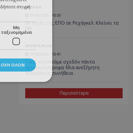
αδήποτε στιγμή
ΕΛΛΑΔΑ
09.08.2026 - 10:53
Οι ευχές της ΕΠΟ σε Ρεχάγκελ: Κλείνει τα
Μη
88!
ταξινομημένα
SPORTS PLUS
09.08.2026 - 10:41
Γιατί περπατάμε σχεδόν πάντα
ΔΟΧΉ ΌΛΩΝ
αριστερόστροφα; Μια ανεξήγητη
ανθρώπινη συνήθεια
Περισσότερα