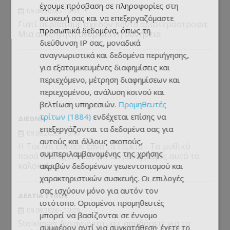
έχουμε πρόσβαση σε πληροφορίες στη
09.08.2026 - 10:41
συσκευή σας και να επεξεργαζόμαστε
Γιατί περπατάμε σχεδόν πάντα αριστερόστροφα;
προσωπικά δεδομένα, όπως τη
Μια ανεξήγητη ανθρώπινη συνήθεια
διεύθυνση IP σας, μοναδικά
αναγνωριστικά και δεδομένα περιήγησης,
για εξατομικευμένες διαφημίσεις και
περιεχόμενο, μέτρηση διαφημίσεων και
περιεχομένου, ανάλυση κοινού και
βελτίωση υπηρεσιών.
Προμηθευτές
τρίτων (1884)
ενδέχεται επίσης να
ΔΙΕΘΝΗ
επεξεργάζονται τα δεδομένα σας για
09.08.2026 - 10:40
αυτούς και άλλους σκοπούς,
Η Τσέλσι έσπασε ξανά τα ταμεία - Το μυθικό
συμπεριλαμβανομένης της χρήσης
ποσό που έχει ξοδέψει σε μεταγραφές αυτό το
καλοκαίρι
ακριβών δεδομένων γεωεντοπισμού και
χαρακτηριστικών συσκευής. Οι επιλογές
σας ισχύουν μόνο για αυτόν τον
ΔΕΛΤΙΑ ΤΥΠΟΥ
ιστότοπο. Ορισμένοι προμηθευτές
09.08.2026 - 10:29
μπορεί να βασίζονται σε έννομο
Stoiximan: Ανταγωνιστικές αποδόσεις για το
συμφέρον αντί για συγκατάθεση· έχετε το