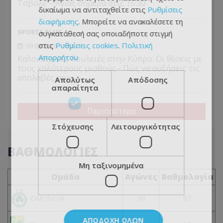
Τσβόλε – Άγιαξ σήμερα στις 15:30
δικαίωμα να αντιταχθείτε στις
Ρυθμίσεις
διαφήμισης
. Μπορείτε να ανακαλέσετε τη
SPORTS PLUS
συγκατάθεσή σας οποιαδήποτε στιγμή
στις
Ρυθμίσεις cookies
.
Πολιτική
09.08.2026 - 10:24
Απορρήτου
Καλοκαιρινές δουλειές στην Κύπρο: Οι θέσεις με
τους καλύτερους μισθούς - Πώς να αυξήσεις τις
απολαβές σου
Απολύτως
Απόδοσης
απαραίτητα
Περισσότερα
Στόχευσης
Λειτουργικότητας
ΒΑΘΜΟΛΟΓΙΕΣ
Μη ταξινομημένα
Ομάδα
Αγώνες
Βαθμολογία
36
87
ΟΜΟΝΟΙΑ
ΑΠΟΔΟΧΉ ΌΛΩΝ