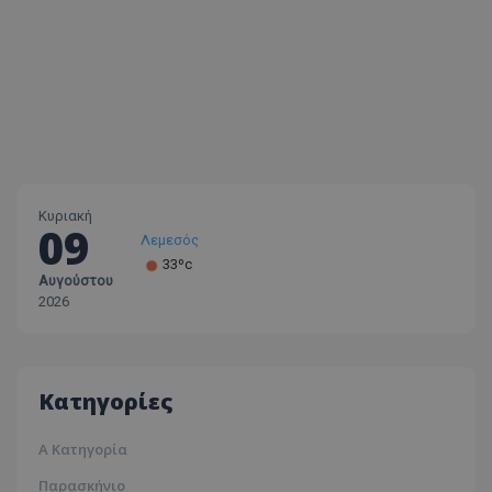
Κυριακή
09
Λεμεσός
33ºc
Αυγούστου
Λάρνακα
2026
30ºc
Λευκωσία
35ºc
Κατηγορίες
Α Κατηγορία
Παρασκήνιο