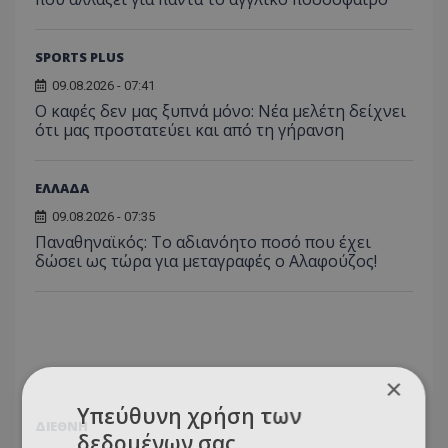
SPORTS PLUS
09.08.2026 - 07:41
Ο καφές δεν μας ξυπνά μόνο: Νέα μελέτη δείχνει
ότι μας προστατεύει και από τη γήρανση
ΕΛΛΑΔΑ
09.08.2026 - 07:35
Παναθηναϊκός: Το αδιανόητο ποσό που έχει
δώσει ως τώρα για μεταγραφές ο Αλαφούζος!
×
Υπεύθυνη χρήση των
ΔΙΕΘΝΗ
δεδομένων σας