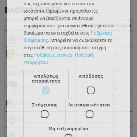
σας ισχύουν μόνο για αυτόν τον
ΒΑΘΜΟΛΟΓΙΕΣ
ιστότοπο. Ορισμένοι προμηθευτές
μπορεί να βασίζονται σε έννομο
Ομάδα
Αγώνες
Βαθμολογία
συμφέρον αντί για συγκατάθεση· έχετε το
δικαίωμα να αντιταχθείτε στις
Ρυθμίσεις
36
87
ΟΜΟΝΟΙΑ
διαφήμισης
. Μπορείτε να ανακαλέσετε τη
συγκατάθεσή σας οποιαδήποτε στιγμή
στις
Ρυθμίσεις cookies
.
Πολιτική
36
69
ΑΕΚ
Απορρήτου
36
67
ΑΠΟΛΛΩΝΑΣ
Απολύτως
Απόδοσης
απαραίτητα
36
62
ΠΑΦΟΣ
36
52
ΑΠΟΕΛ
Στόχευσης
Λειτουργικότητας
36
51
ΑΡΗΣ
Μη ταξινομημένα
33
45
ΑΝΟΡΘΩΣΗ