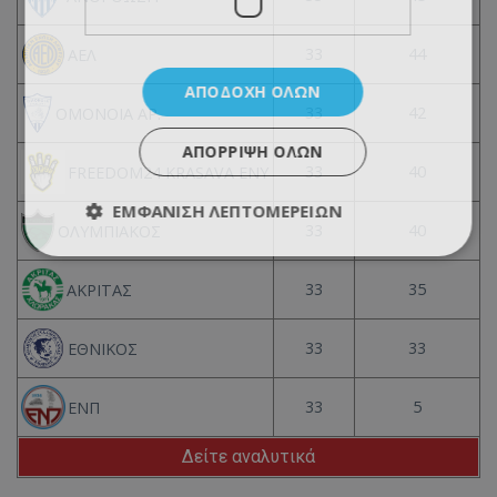
33
44
ΑΕΛ
ΑΠΟΔΟΧΉ ΌΛΩΝ
33
42
ΟΜΟΝΟΙΑ ΑΡ.
ΑΠΌΡΡΙΨΗ ΌΛΩΝ
33
40
FREEDOM24 KRASAVA ΕΝΥ
ΕΜΦΆΝΙΣΗ ΛΕΠΤΟΜΕΡΕΙΏΝ
33
40
ΟΛΥΜΠΙΑΚΟΣ
33
35
ΑΚΡΙΤΑΣ
33
33
ΕΘΝΙΚΟΣ
33
5
ΕΝΠ
Δείτε αναλυτικά