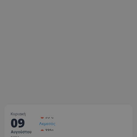
Κυριακή
09
Λεμεσός
33ºc
Αυγούστου
Λάρνακα