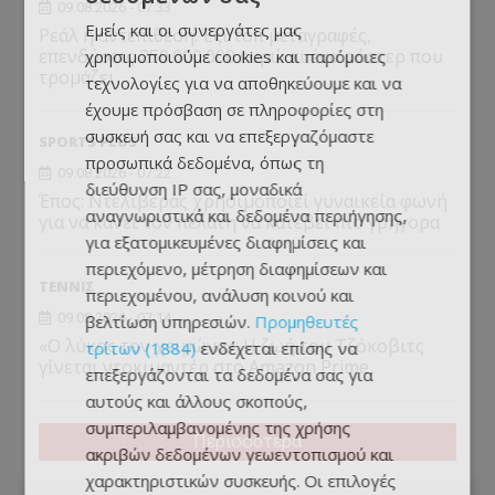
09.08.2026 - 07:33
Εμείς και οι συνεργάτες μας
Ρεάλ η αντεπίθεση: Έξι τοπ μεταγραφές,
επενδύσεις 250.000.000 ευρώ κι ένα ρόστερ που
χρησιμοποιούμε cookies και παρόμοιες
τρομάζει
τεχνολογίες για να αποθηκεύουμε και να
έχουμε πρόσβαση σε πληροφορίες στη
συσκευή σας και να επεξεργαζόμαστε
SPORTS PLUS
προσωπικά δεδομένα, όπως τη
09.08.2026 - 07:22
διεύθυνση IP σας, μοναδικά
Έπος: Ντελιβεράς χρησιμοποιεί γυναικεία φωνή
αναγνωριστικά και δεδομένα περιήγησης,
για να κάνει τον πελάτη να κατέβει πιο γρήγορα
για εξατομικευμένες διαφημίσεις και
περιεχόμενο, μέτρηση διαφημίσεων και
ΤΕΝΝΙΣ
περιεχομένου, ανάλυση κοινού και
09.08.2026 - 07:14
βελτίωση υπηρεσιών.
Προμηθευτές
«Ο λύκος τον χειμώνα»: Η ζωή του Τζόκοβιτς
τρίτων (1884)
ενδέχεται επίσης να
γίνεται ντοκιμαντέρ στο Amazon Prime
επεξεργάζονται τα δεδομένα σας για
αυτούς και άλλους σκοπούς,
συμπεριλαμβανομένης της χρήσης
Περισσότερα
ακριβών δεδομένων γεωεντοπισμού και
χαρακτηριστικών συσκευής. Οι επιλογές