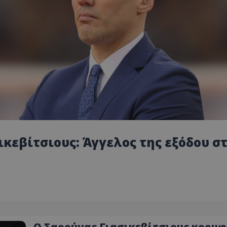
ικεβίτσιους: Άγγελος της εξόδου σ
Ο Σαρούνας Γιασικεβίτσιους κορυφ