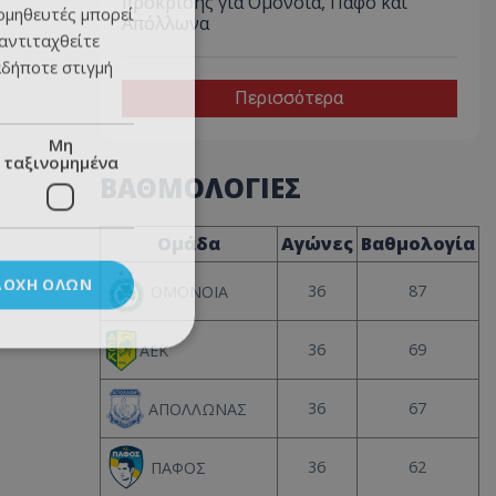
πρόκρισης για Ομόνοια, Πάφο και
ομηθευτές μπορεί
Απόλλωνα
 αντιταχθείτε
αδήποτε στιγμή
Περισσότερα
Μη
ταξινομημένα
ΒΑΘΜΟΛΟΓΙΕΣ
Ομάδα
Αγώνες
Βαθμολογία
ΔΟΧΉ ΌΛΩΝ
36
87
ΟΜΟΝΟΙΑ
36
69
ΑΕΚ
36
67
ΑΠΟΛΛΩΝΑΣ
36
62
ΠΑΦΟΣ