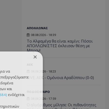
ΑΠΟΛΛΩΝΑΣ
08.08.2026 - 18:39
Το Αλφαμέγα θα είναι καμίνι: Πόσοι
ΑΠΟΛΛΩΝΙΣΤΕΣ έκλεισαν θέση με
Μπραν!
×
ΑEK
για να
08.08.2026 - 18:23
 επεξεργαζόμαστε
LIVE: ΑΕΚ - Ομόνοια Αραδίππου (0-0)
δεδομένα
εων και
ΠΟΔΟΣΦΑΙΡΟ
884)
ενδέχεται
08.08.2026 - 17:59
Ο αλγόριθμος μίλησε: Οι πιθανότητες
τηριστικών