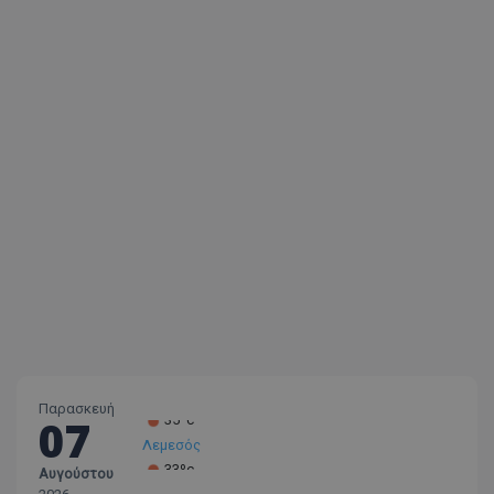
Παρασκευή
07
Λεμεσός
33ºc
Αυγούστου
Λάρνακα