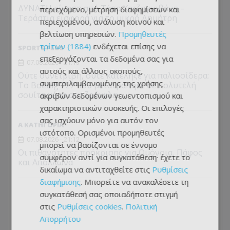
ΔΥΝΑΤΗ κίνηση από Τάσο Χατζηγιοβάνη –
περιεχόμενο, μέτρηση διαφημίσεων και
Τεράστια εισφορά για το μικρό Δημήτρη
περιεχομένου, ανάλυση κοινού και
βελτίωση υπηρεσιών.
Προμηθευτές
τρίτων (1884)
ενδέχεται επίσης να
SPORTS PLUS
επεξεργάζονται τα δεδομένα σας για
07.08.2026 - 21:13
αυτούς και άλλους σκοπούς,
Ούτε συνετρίβη, ούτε κατέληξε για παλιοσίδερα:
συμπεριλαμβανομένης της χρήσης
Το Boeing 727 που μετατράπηκε σε πολυτελή
σουίτα μέσα στη ζούγκλα
ακριβών δεδομένων γεωεντοπισμού και
χαρακτηριστικών συσκευής. Οι επιλογές
σας ισχύουν μόνο για αυτόν τον
Α ΚΑΤΗΓΟΡΙΑ
ιστότοπο. Ορισμένοι προμηθευτές
07.08.2026 - 21:12
μπορεί να βασίζονται σε έννομο
Οι πιθανότητες πρόκρισης για Ομόνοια, Πάφος
συμφέρον αντί για συγκατάθεση· έχετε το
και Απόλλωνα
δικαίωμα να αντιταχθείτε στις
Ρυθμίσεις
διαφήμισης
. Μπορείτε να ανακαλέσετε τη
συγκατάθεσή σας οποιαδήποτε στιγμή
στις
Ρυθμίσεις cookies
.
Πολιτική
Απορρήτου