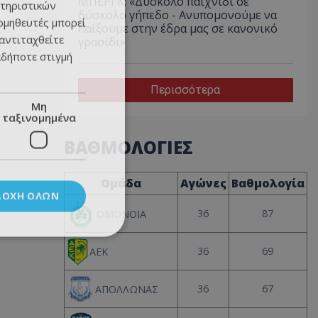
ΜΠΕΡΓΚ: «Δύσκολο παιχνίδι σε
τηριστικών
δύσκολο γήπεδο - Ανυπομονούμε να
ομηθευτές μπορεί
παίξουμε στην έδρα μας σε κανονικό
 αντιταχθείτε
γρασίδι»
αδήποτε στιγμή
Περισσότερα
Μη
ταξινομημένα
ΒΑΘΜΟΛΟΓΙΕΣ
Ομάδα
Αγώνες
Βαθμολογία
ΔΟΧΉ ΌΛΩΝ
36
87
ΟΜΟΝΟΙΑ
36
69
ΑΕΚ
36
67
ΑΠΟΛΛΩΝΑΣ