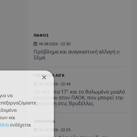
ΠΑΦΟΣ
06.08.2026 - 22:50
Πρόβλημα και αναγκαστική αλλαγή ο
Σέμα
×
ΓΙΟΥΡΟΠΑ ΛΙΓΚ
06.08.2026 - 22:44
Το σοκ στα 17'' και το θολωμένο μυαλό
για να
στοίχισαν στον ΠΑΟΚ, που μπορεί την
 επεξεργαζόμαστε
πρόκριση στις Βρυξέλλες
δεδομένα
εων και
ΟΜΟΝΟΙΑ
884)
ενδέχεται
06.08.2026 - 22:25