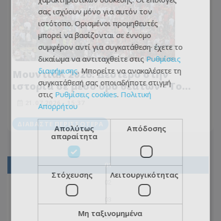
σας ισχύουν μόνο για αυτόν τον
ιστότοπο. Ορισμένοι προμηθευτές
μπορεί να βασίζονται σε έννομο
συμφέρον αντί για συγκατάθεση· έχετε το
δικαίωμα να αντιταχθείτε στις
Ρυθμίσεις
διαφήμισης
. Μπορείτε να ανακαλέσετε τη
Μουντιάλ 2026: Δεύτερο στην
συγκατάθεσή σας οποιαδήποτε στιγμή
ιστορία σε μέσο όρο θεατών - Το
στις
Ρυθμίσεις cookies
.
Πολιτική
ρεκόρ που άντεξε από το 1994!
21.07.2026 - 15:37
Απορρήτου
ΔΙΑΒΆΣΤΕ ΠΕΡΙΣΣΌΤΕΡΑ
Απολύτως
Απόδοσης
απαραίτητα
01
Στόχευσης
Λειτουργικότητας
02
03
Μη ταξινομημένα
04