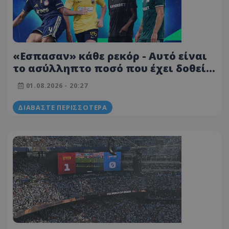
«Εσπασαν» κάθε ρεκόρ - Αυτό είναι
το ασύλληπτο ποσό που έχει δοθεί
στη Stoiximan Super League ως τώρα
01.08.2026 - 20:27
ΔΙΑΒΆΣΤΕ ΠΕΡΙΣΣΌΤΕΡΑ