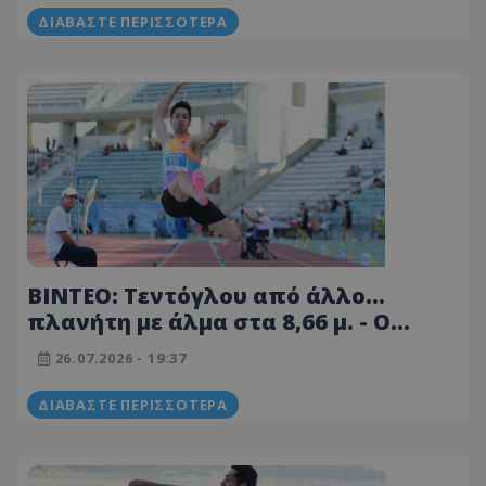
ΔΙΑΒΆΣΤΕ ΠΕΡΙΣΣΌΤΕΡΑ
ΒΙΝΤΕΟ: Τεντόγλου από άλλο...
πλανήτη με άλμα στα 8,66 μ. - Ο
λόγος που δεν θα ισχύσει ως
26.07.2026 - 19:37
πανελλήνιο ρεκόρ
ΔΙΑΒΆΣΤΕ ΠΕΡΙΣΣΌΤΕΡΑ