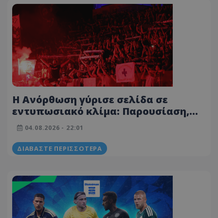
Η Ανόρθωση γύρισε σελίδα σε
εντυπωσιακό κλίμα: Παρουσίαση,
συμφωνία-ρεκόρ και αισιοδοξία
04.08.2026 - 22:01
(ΒΙΝΤΕΟ-ΦΩΤΟΓΡΑΦΙΕΣ)
ΔΙΑΒΆΣΤΕ ΠΕΡΙΣΣΌΤΕΡΑ