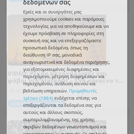
δεδομένων σας
Εμείς και οι συνεργάτες μας
χρησιμοποιούμε cookies και παρόμοιες
τεχνολογίες για να αποθηκεύουμε και να
έχουμε πρόσβαση σε πληροφορίες στη
συσκευή σας και να επεξεργαζόμαστε
προσωπικά δεδομένα, όπως τη
διεύθυνση IP σας, μοναδικά
αναγνωριστικά και δεδομένα περιήγησης,
για εξατομικευμένες διαφημίσεις και
VIDEO: Ρεκόρ κατανάλωσης και
περιεχόμενο, μέτρηση διαφημίσεων και
φόβοι για blackout – Στο κόκκινο το
περιεχομένου, ανάλυση κοινού και
ηλεκτρικό σύστημα της Κύπρου
βελτίωση υπηρεσιών.
Προμηθευτές
22.07.2026 - 15:22
τρίτων (1884)
ενδέχεται επίσης να
ΔΙΑΒΆΣΤΕ ΠΕΡΙΣΣΌΤΕΡΑ
επεξεργάζονται τα δεδομένα σας για
αυτούς και άλλους σκοπούς,
συμπεριλαμβανομένης της χρήσης
ακριβών δεδομένων γεωεντοπισμού και
χαρακτηριστικών συσκευής. Οι επιλογές