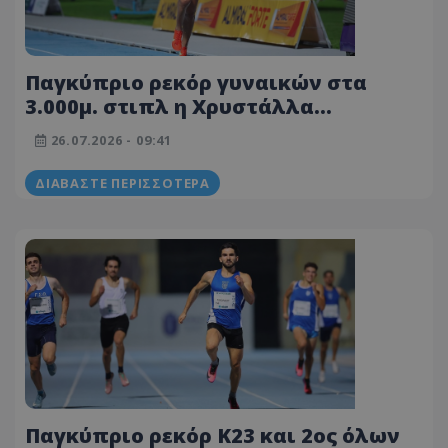
Παγκύπριο ρεκόρ γυναικών στα
3.000μ. στιπλ η Χρυστάλλα
Χατζηπολυδώρου!
26.07.2026 - 09:41
ΔΙΑΒΆΣΤΕ ΠΕΡΙΣΣΌΤΕΡΑ
Παγκύπριο ρεκόρ Κ23 και 2ος όλων