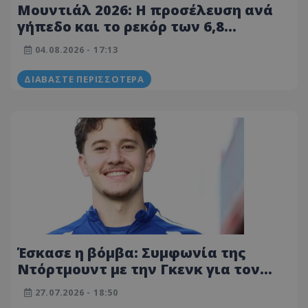
Μουντιάλ 2026: Η προσέλευση ανά
γήπεδο και το ρεκόρ των 6,8
εκατομμυρίων θεατών
04.08.2026 - 17:13
ΔΙΑΒΆΣΤΕ ΠΕΡΙΣΣΌΤΕΡΑ
Έσκασε η βόμβα: Συμφωνία της
Ντόρτμουντ με την Γκενκ για τον
Καρέτσα με ποσό-ρεκόρ
27.07.2026 - 18:50