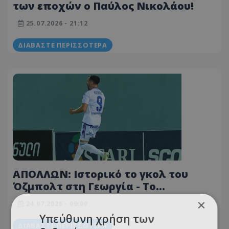
των εποχών ο Παύλος Νικολάου!
25.07.2026 - 21:12
ΔΙΑΒΆΣΤΕ ΠΕΡΙΣΣΌΤΕΡΑ
ΑΠΟΛΛΩΝ: Ιστορικό το γκολ του
Όζμπολτ στη Γεωργία - Το
κυανόλευκο ρεκόρ που «έσπασε»!
×
24.07.2026 - 09:00
Υπεύθυνη χρήση των
ΔΙΑΒΆΣΤΕ ΠΕΡΙΣΣΌΤΕΡΑ