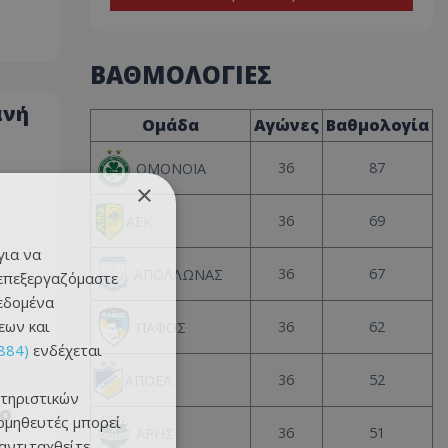
ΒΑΘΜΟΛΟΓΙΕΣ
ανή
Ομάδα
Αγώνες
Βαθμολογία
36
87
ΟΜΟΝΟΙΑ
×
36
69
ΑΕΚ
για να
36
67
ΑΠΟΛΛΩΝΑΣ
 επεξεργαζόμαστε
δεδομένα
εων και
36
62
ΠΑΦΟΣ
884)
ενδέχεται
36
52
ΑΠΟΕΛ
τηριστικών
ο
ομηθευτές μπορεί
36
51
ΑΡΗΣ
 αντιταχθείτε