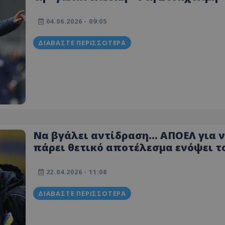
πιθανή ενδεκάδα του Ιβάν Γιοβάνο
04.06.2026 - 09:05
ΔΙΑΒΆΣΤΕ ΠΕΡΙΣΣΌΤΕΡΑ
Να βγάλει αντίδραση... ΑΠΟΕΛ για 
πάρει θετικό αποτέλεσμα ενόψει τ
επαναληπτικού στο ΓΣΠ (Πιθανή
ενδεκάδα)
22.04.2026 - 11:08
ΔΙΑΒΆΣΤΕ ΠΕΡΙΣΣΌΤΕΡΑ