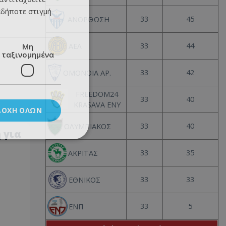
αδήποτε στιγμή
33
45
ΑΝΟΡΘΩΣΗ
33
44
Μη
ΑΕΛ
ταξινομημένα
33
42
ΟΜΟΝΟΙΑ ΑΡ.
FREEDOM24
33
40
KRASAVA ΕΝΥ
ΔΟΧΉ ΌΛΩΝ
33
40
ΟΛΥΜΠΙΑΚΟΣ
 για
33
35
ΑΚΡΙΤΑΣ
33
33
ΕΘΝΙΚΟΣ
33
5
ΕΝΠ