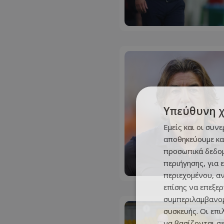
Υπεύθυνη 
Εμείς και οι συν
αποθηκεύουμε κα
προσωπικά δεδομ
περιήγησης, για 
περιεχομένου, α
επίσης να επεξε
συμπεριλαμβανομ
συσκευής. Οι επ
να βασίζονται σε