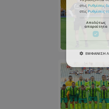
στις
Ρυθμίσεις δ
στις
Ρυθμίσεις c
Απολύτως
απαραίτητα
ΕΜΦΆΝΙΣΗ 