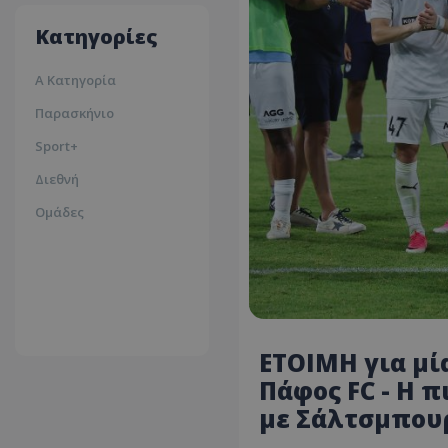
35ºc
Κατηγορίες
Α Κατηγορία
Παρασκήνιο
Sport+
Διεθνή
Ομάδες
ΕΤΟΙΜΗ για μ
Πάφος FC - Η 
με Σάλτσμπου