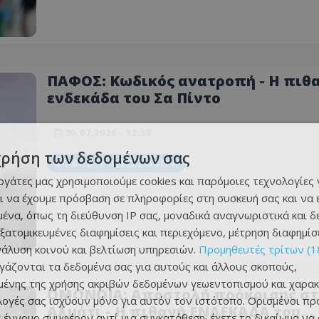
ΠΑΦΟΣ: Κωδικός ανατροπή - Η πιθ
ενδεκάδα του Σα Πίντο
30.07.2026 - 12:38
χρήση των δεδομένων σας
ΔΙΑΒΆΣΤΕ ΠΕΡΙΣΣΌΤΕΡΑ
εργάτες μας χρησιμοποιούμε cookies και παρόμοιες τεχνολογίες 
ι να έχουμε πρόσβαση σε πληροφορίες στη συσκευή σας και να
ένα, όπως τη διεύθυνση IP σας, μοναδικά αναγνωριστικά και 
εξατομικευμένες διαφημίσεις και περιεχόμενο, μέτρηση διαφημίσ
νάλυση κοινού και βελτίωση υπηρεσιών.
Προμηθευτές τρίτων (1
ργάζονται τα δεδομένα σας για αυτούς και άλλους σκοπούς,
ένης της χρήσης ακριβών δεδομένων γεωεντοπισμού και χαρακ
ΟΜΟΝΟΙΑ: Αποστολή πρόκρισης στ
ιλογές σας ισχύουν μόνο για αυτόν τον ιστότοπο. Ορισμένοι πρ
Αλμάτι - Η πιθανή ΕΝΔΕΚΑΔΑ του
 έννομο συμφέρον αντί για συγκατάθεση· έχετε το δικαίωμα να