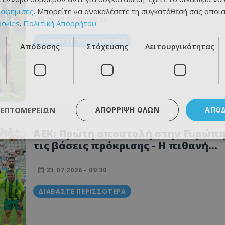
Μπεργκ με ένα... ερωτηματικό
ιαφήμισης
. Μπορείτε να ανακαλέσετε τη συγκατάθεσή σας οποι
29.07.2026 - 09:22
ookies
.
Πολιτική Απορρήτου
ΔΙΑΒΆΣΤΕ ΠΕΡΙΣΣΌΤΕΡΑ
Απόδοσης
Στόχευσης
Λειτουργικότητας
ΛΕΠΤΟΜΕΡΕΙΏΝ
ΑΠΌΡΡΙΨΗ ΌΛΩΝ
ΑΠΟ
ΑΕΚ: Πρώτη αποστολή στην Ευρώπη
τις βάσεις πρόκρισης - Η πιθανή
ΕΝΔΕΚΑΔΑ του Καμορανέζι
23.07.2026 - 09:30
ΔΙΑΒΆΣΤΕ ΠΕΡΙΣΣΌΤΕΡΑ