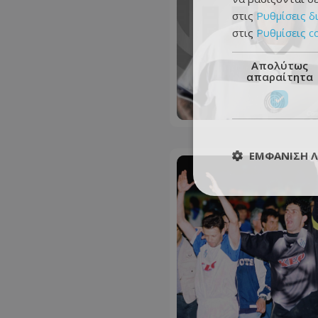
στις
Ρυθμίσεις δ
στις
Ρυθμίσεις c
Απολύτως
απαραίτητα
ΕΜΦΆΝΙΣΗ 