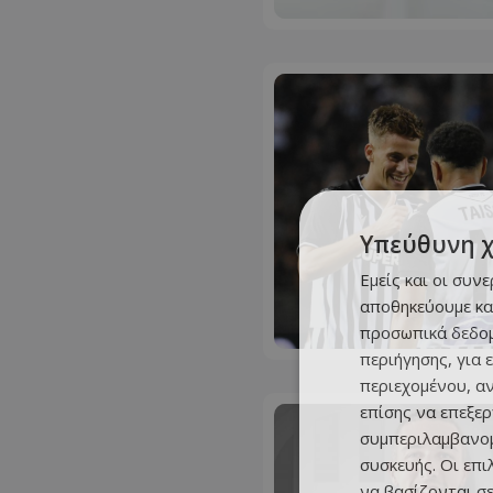
Υπεύθυνη 
Εμείς και οι συν
αποθηκεύουμε κα
προσωπικά δεδομ
περιήγησης, για 
περιεχομένου, α
επίσης να επεξε
συμπεριλαμβανομ
συσκευής. Οι επ
να βασίζονται σε