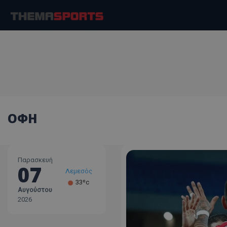
ΟΦΗ
Παρασκευή
07
Λεμεσός
33ºc
Αυγούστου
Λάρνακα
2026
30ºc
Λευκωσία