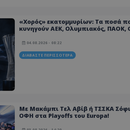
«Χορός» εκατομμυρίων: Τα ποσά π
κυνηγούν ΑΕΚ, Ολυμπιακός, ΠΑΟΚ,
και Παναθηναϊκός στην Ευρώπη
04.08.2026 - 08:22
ΔΙΑΒΆΣΤΕ ΠΕΡΙΣΣΌΤΕΡΑ
Με Μακάμπι Τελ Αβίβ ή ΤΣΣΚΑ Σόφι
ΟΦΗ στα Playoffs του Europa!
03.08.2026 - 14:20