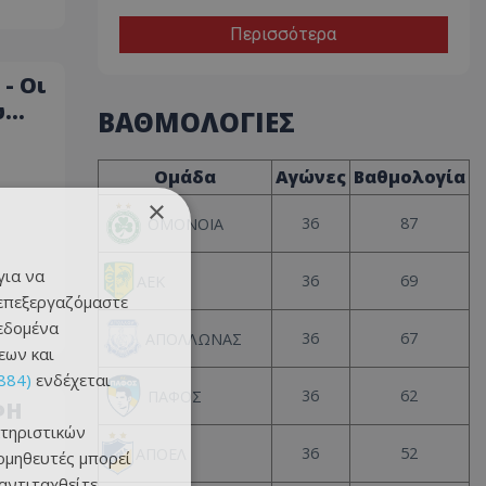
Περισσότερα
- Οι
υ
ΒΑΘΜΟΛΟΓΙΕΣ
Ομάδα
Αγώνες
Βαθμολογία
×
36
87
ΟΜΟΝΟΙΑ
για να
36
69
ΑΕΚ
 επεξεργαζόμαστε
δεδομένα
36
67
ΑΠΟΛΛΩΝΑΣ
εων και
884)
ενδέχεται
36
62
ΠΑΦΟΣ
ΦΗ
τηριστικών
36
52
ΑΠΟΕΛ
ομηθευτές μπορεί
 αντιταχθείτε