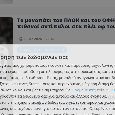
Το μονοπάτι του ΠΑΟΚ και του ΟΦΗ 
πιθανοί αντίπαλοι στα πλέι οφ το
Europa League
30.07.2026 - 23:40
ΔΙΑΒΆΣΤΕ ΠΕΡΙΣΣΌΤΕΡΑ
χρήση των δεδομένων σας
εργάτες μας χρησιμοποιούμε cookies και παρόμοιες τεχνολογίες 
ι να έχουμε πρόσβαση σε πληροφορίες στη συσκευή σας και να
ένα, όπως τη διεύθυνση IP σας, μοναδικά αναγνωριστικά και 
εξατομικευμένες διαφημίσεις και περιεχόμενο, μέτρηση διαφημίσ
νάλυση κοινού και βελτίωση υπηρεσιών.
Προμηθευτές τρίτων (1
ργάζονται τα δεδομένα σας για αυτούς και άλλους σκοπούς,
Και επίσημα Κρητικός ο Αϊτόρ: Ο Ο
ένης της χρήσης ακριβών δεδομένων γεωεντοπισμού και χαρακ
ανακοίνωσε τη μεγάλη μεταγραφή!
ιλογές σας ισχύουν μόνο για αυτόν τον ιστότοπο. Ορισμένοι πρ
 έννομο συμφέρον αντί για συγκατάθεση· έχετε το δικαίωμα να