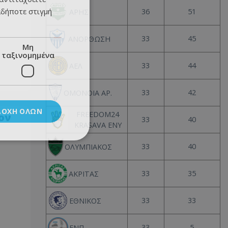
αδήποτε στιγμή
36
51
ΑΡΗΣ
33
45
ΑΝΟΡΘΩΣΗ
Μη
ταξινομημένα
33
44
ΑΕΛ
33
42
ΟΜΟΝΟΙΑ ΑΡ.
ΔΟΧΉ ΌΛΩΝ
FREEDOM24
ον
33
40
KRASAVA ΕΝΥ
,
33
40
ΟΛΥΜΠΙΑΚΟΣ
33
35
ΑΚΡΙΤΑΣ
33
33
ΕΘΝΙΚΟΣ
33
5
ΕΝΠ