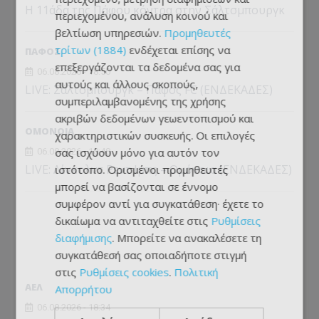
Η 11άδα της Πάφου κόντρα στην Σάλτσμπουργκ
περιεχομένου, ανάλυση κοινού και
βελτίωση υπηρεσιών.
Προμηθευτές
τρίτων (1884)
ενδέχεται επίσης να
ΠΑΦΟΣ
επεξεργάζονται τα δεδομένα σας για
06.08.2026 - 18:50
αυτούς και άλλους σκοπούς,
LIVE: Σάλτσμπουργκ – Πάφος FC (ΕΝΔΕΚΑΔΕΣ)
συμπεριλαμβανομένης της χρήσης
ακριβών δεδομένων γεωεντοπισμού και
ΟΜΟΝΟΙΑ
χαρακτηριστικών συσκευής. Οι επιλογές
σας ισχύουν μόνο για αυτόν τον
06.08.2026 - 18:48
LIVE: Λίνκολντ Ρεντ Ιμπς – Ομόνοια (ΕΝΔΕΚΑΔΕΣ)
ιστότοπο. Ορισμένοι προμηθευτές
μπορεί να βασίζονται σε έννομο
συμφέρον αντί για συγκατάθεση· έχετε το
δικαίωμα να αντιταχθείτε στις
Ρυθμίσεις
διαφήμισης
. Μπορείτε να ανακαλέσετε τη
συγκατάθεσή σας οποιαδήποτε στιγμή
στις
Ρυθμίσεις cookies
.
Πολιτική
ΑΕΛ
Απορρήτου
06.08.2026 - 18:34