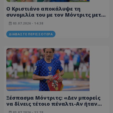
Ο Κριστιάνο αποκάλυψε τη
συνομιλία του με τον Μόντριτς μετά
το φινάλε της αναμέτρησης
03.07.2026 - 14:38
ΔΙΑΒΆΣΤΕ ΠΕΡΙΣΣΌΤΕΡΑ
Ξέσπασμα Μόντριτς: «Δεν μπορείς
να δίνεις τέτοιο πέναλτι-Αν ήταν
αντίστροφα δεν θα δινόταν ποτέ»
03.07.2026 - 11:28