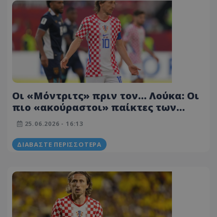
Οι «Μόντριτς» πριν τον… Λούκα: Οι
πιο «ακούραστοι» παίκτες των
εθνικών ομάδων που έχουν
25.06.2026 - 16:13
ξεπεράσει τα 200!
ΔΙΑΒΆΣΤΕ ΠΕΡΙΣΣΌΤΕΡΑ