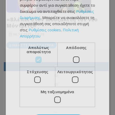
συμφέρον αντί για συγκατάθεση· έχετε το
δικαίωμα να αντιταχθείτε στις
Ρυθμίσεις
διαφήμισης
. Μπορείτε να ανακαλέσετε τη
«Βλέπει στον Μουζακίτη τον νέο
συγκατάθεσή σας οποιαδήποτε στιγμή
Μόντριτς»
στις
Ρυθμίσεις cookies
.
Πολιτική
06.12.2025 - 12:28
Απορρήτου
ΔΙΑΒΆΣΤΕ ΠΕΡΙΣΣΌΤΕΡΑ
Απολύτως
Απόδοσης
απαραίτητα
01
Στόχευσης
Λειτουργικότητας
02
03
Μη ταξινομημένα
04
05
...