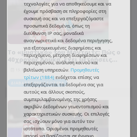
τεχνολογίες για να αποθηκεύουμε και να
έχουμε πρόσβαση σε πληροφορίες στη
συσκευή σας και να επεξεργαζόμαστε
προσωπικά δεδομένα, όπως τη
διεύθυνση IP σας, μοναδικά
αναγνωριστικά και δεδομένα περιήγησης,
για εξατομικευμένες διαφημίσεις και
Το «μυστικό» του Μόντριτς: Πώς ο
περιεχόμενο, μέτρηση διαφημίσεων και
40χρονος Λούκα, έχει μετρήσεις
περιεχομένου, ανάλυση κοινού και
30άρη!
βελτίωση υπηρεσιών.
Προμηθευτές
15.01.2026 - 13:55
τρίτων (1884)
ενδέχεται επίσης να
ΔΙΑΒΆΣΤΕ ΠΕΡΙΣΣΌΤΕΡΑ
επεξεργάζονται τα δεδομένα σας για
αυτούς και άλλους σκοπούς,
συμπεριλαμβανομένης της χρήσης
ακριβών δεδομένων γεωεντοπισμού και
χαρακτηριστικών συσκευής. Οι επιλογές
σας ισχύουν μόνο για αυτόν τον
ιστότοπο. Ορισμένοι προμηθευτές
μπορεί να βασίζονται σε έννομο