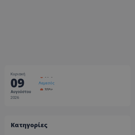
Κυριακή
09
Λεμεσός
33ºc
Αυγούστου
Λάρνακα
2026
30ºc
Λευκωσία
35ºc
Κατηγορίες