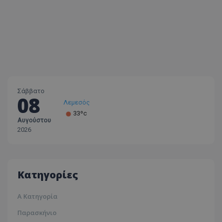
Σάββατο
08
Λεμεσός
33ºc
Αυγούστου
Λάρνακα
2026
30ºc
Λευκωσία
35ºc
Κατηγορίες
Α Κατηγορία
Παρασκήνιο