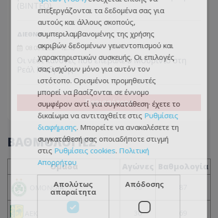
(ΒΙΝΤΕΟ)
επεξεργάζονται τα δεδομένα σας για
αυτούς και άλλους σκοπούς,
συμπεριλαμβανομένης της χρήσης
ΔΙΕΘΝΗ
ακριβών δεδομένων γεωεντοπισμού και
08.08.2026 - 12:43
χαρακτηριστικών συσκευής. Οι επιλογές
Οι νέοι κανόνες που επέβαλε ο Μουρίνιο στη
σας ισχύουν μόνο για αυτόν τον
Ρεάλ Μαδρίτης
ιστότοπο. Ορισμένοι προμηθευτές
μπορεί να βασίζονται σε έννομο
Περισσότερα
συμφέρον αντί για συγκατάθεση· έχετε το
δικαίωμα να αντιταχθείτε στις
Ρυθμίσεις
διαφήμισης
. Μπορείτε να ανακαλέσετε τη
συγκατάθεσή σας οποιαδήποτε στιγμή
ΒΑΘΜΟΛΟΓΙΕΣ
στις
Ρυθμίσεις cookies
.
Πολιτική
Απορρήτου
Ομάδα
Αγώνες
Βαθμολογία
Απολύτως
Απόδοσης
36
87
ΟΜΟΝΟΙΑ
απαραίτητα
36
69
ΑΕΚ