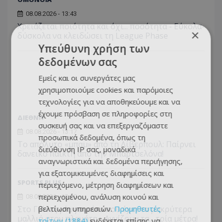
08.08.2026 - 13:43
Χρειάζεται ποιότητα και όχι... ποσότητα - Εύκολα-
×
δύσκολα να κλειδώσει τη League Phase
Υπεύθυνη χρήση των
δεδομένων σας
Εμείς και οι συνεργάτες μας
χρησιμοποιούμε cookies και παρόμοιες
τεχνολογίες για να αποθηκεύουμε και να
έχουμε πρόσβαση σε πληροφορίες στη
ΔΙΕΘΝΗ
συσκευή σας και να επεξεργαζόμαστε
08.08.2026 - 13:17
προσωπικά δεδομένα, όπως τη
Το απόλυτο «μπαμ» από τη Λίβερπουλ: Παίρνει
διεύθυνση IP σας, μοναδικά
δανεικό παίκτη από την Μπαρτσελόνα!
αναγνωριστικά και δεδομένα περιήγησης,
για εξατομικευμένες διαφημίσεις και
SPORTS PLUS
περιεχόμενο, μέτρηση διαφημίσεων και
περιεχομένου, ανάλυση κοινού και
08.08.2026 - 13:00
βελτίωση υπηρεσιών.
Προμηθευτές
Στο Γκίνες μία γυναίκα που έχει τα μακρύτερα
μαλλιά στον πλανήτη - Αγγίζουν τα... τρία μέτρα!
τρίτων (1884)
ενδέχεται επίσης να