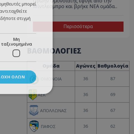
Πρώην Ομονοιάτης έφυγε από την
ομηθευτές μπορεί
Μίντλεσμπρο και βρήκε ΝΕΑ ομάδα...
 αντιταχθείτε
αδήποτε στιγμή
Περισσότερα
Μη
ταξινομημένα
ΒΑΘΜΟΛΟΓΙΕΣ
Ομάδα
Αγώνες
Βαθμολογία
ΔΟΧΉ ΌΛΩΝ
36
87
ΟΜΟΝΟΙΑ
36
69
ΑΕΚ
36
67
ΑΠΟΛΛΩΝΑΣ
36
62
ΠΑΦΟΣ