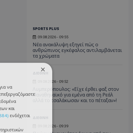
SPORTS PLUS
09.08.2026 - 09:55
Νέα ανακάλυψη εξηγεί πώς ο
ανθρώπινος εγκέφαλος αντιλαμβάνεται
τα χρώματα
×
ΔΙΕΘΝΗ
09.08.2026 - 09:52
για να
Λυμπερόπουλος: «Είχε έρθει φαξ στον
 επεξεργαζόμαστε
Παναθηναϊκό για εμένα από τη Ρεάλ
αλλά το τσαλάκωσαν και το πέταξαν»!
δεδομένα
εων και
884)
ενδέχεται
ΔΙΕΘΝΗ
09.08.2026 - 09:39
τηριστικών