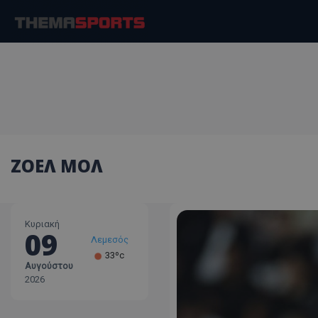
ΖΟΕΛ ΜΟΛ
Κυριακή
09
Λεμεσός
33ºc
Αυγούστου
Λάρνακα
2026
30ºc
Λευκωσία