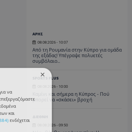
ΑΡΗΣ
08.08.2026 - 10:07
Από τη Ρουμανία στην Κύπρο για ομάδα
της εξάδας! Υπέγραψε πολυετές
συμβόλαιο...
×
SPORTS PLUS
08.08.2026 - 10:00
για να
Καμίνι και σήμερα η Κύπρος - Πού
 επεξεργαζόμαστε
μπορεί να «σκάσει» βροχή
δεδομένα
εων και
ΔΙΕΘΝΗ
884)
ενδέχεται
08.08.2026 - 09:50