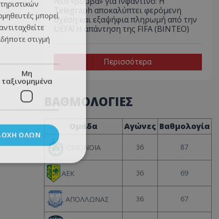
Νέα «βόμβα» για Ινφαντίνο: Η
τηριστικών
Telegraph αποκαλύπτει φερόμενη
ομηθευτές μπορεί
σχέση και εξαψήφια πληρωμή από την
 αντιταχθείτε
UEFA! Η απάντηση της FIFA (ΒΙΝΤΕΟ)
αδήποτε στιγμή
Περισσότερα
Μη
ταξινομημένα
ΒΑΘΜΟΛΟΓΙΕΣ
Ομάδα
Αγώνες
Βαθμολογία
ΔΟΧΉ ΌΛΩΝ
36
87
ΟΜΟΝΟΙΑ
36
69
ΑΕΚ
36
67
ΑΠΟΛΛΩΝΑΣ