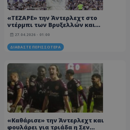
«ΤΕΖΑΡΕ» την Άντερλεχτ στο
ντέρμπι των Βρυξελλών και
ονειρεύεται κούπα η Ουνιόν Σεν
27.04.2026 - 01:00
Ζιλουάζ!
ΔΙΑΒΆΣΤΕ ΠΕΡΙΣΣΌΤΕΡΑ
«Καθάρισε» την Άντερλεχτ και
φουλάρει για τριάδα η Σεν