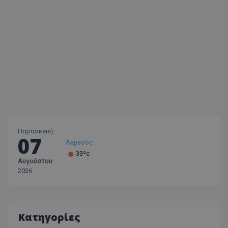
Παρασκευή
07
Λεμεσός
33ºc
Αυγούστου
Λάρνακα
2026
30ºc
Λευκωσία
35ºc
Κατηγορίες