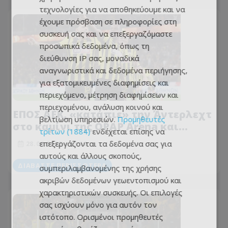
τεχνολογίες για να αποθηκεύουμε και να
έχουμε πρόσβαση σε πληροφορίες στη
συσκευή σας και να επεξεργαζόμαστε
προσωπικά δεδομένα, όπως τη
διεύθυνση IP σας, μοναδικά
αναγνωριστικά και δεδομένα περιήγησης,
για εξατομικευμένες διαφημίσεις και
περιεχόμενο, μέτρηση διαφημίσεων και
περιεχομένου, ανάλυση κοινού και
ΕΠΟΣ ΑΕΚ, «κατάπιε» την Άντερλεχτ
βελτίωση υπηρεσιών.
Προμηθευτές
στο καμίνι της OPAP Arena και
τρίτων (1884)
ενδέχεται επίσης να
σφράγισε το ευρωπαϊκό της ταξίδι!
επεξεργάζονται τα δεδομένα σας για
28.08.2025 - 23:12
αυτούς και άλλους σκοπούς,
ΔΙΑΒΆΣΤΕ ΠΕΡΙΣΣΌΤΕΡΑ
συμπεριλαμβανομένης της χρήσης
ακριβών δεδομένων γεωεντοπισμού και
χαρακτηριστικών συσκευής. Οι επιλογές
σας ισχύουν μόνο για αυτόν τον
ιστότοπο. Ορισμένοι προμηθευτές