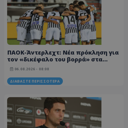
ΠΑΟΚ-Άντερλεχτ: Νέα πρόκληση για
τον «δικέφαλο του βορρά» στα
προκριματικά του Europa League!
06.08.2026 - 08:08
(Πιθανές ενδεκάδες)
ΔΙΑΒΆΣΤΕ ΠΕΡΙΣΣΌΤΕΡΑ