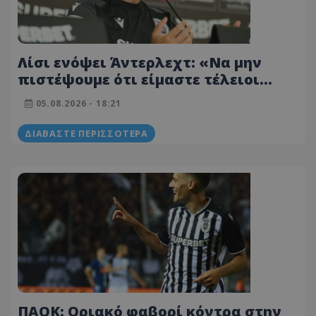
Λίσι ενόψει Άντερλεχτ: «Να μην
πιστέψουμε ότι είμαστε τέλειοι
επειδή κερδίζουμε» - Οι ατάκες για
05.08.2026 - 18:21
Γιαννούλη και Λουσέ (ΒΙΝΤΕΟ)
ΔΙΑΒΆΣΤΕ ΠΕΡΙΣΣΌΤΕΡΑ
ΠΑΟΚ: Οριακό φαβορί κόντρα στην