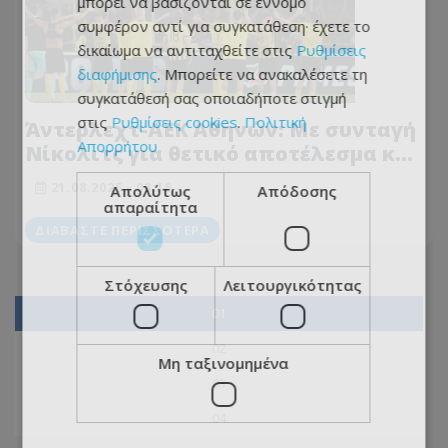
μπορεί να βασίζονται σε έννομο
συμφέρον αντί για συγκατάθεση· έχετε το
δικαίωμα να αντιταχθείτε στις
Ρυθμίσεις
διαφήμισης
. Μπορείτε να ανακαλέσετε τη
συγκατάθεσή σας οποιαδήποτε στιγμή
στις
Ρυθμίσεις cookies
.
Πολιτική
Άντερλεχτ-ΑΕΚ Αθηνών: Με συνταγή
Απορρήτου
Νίκολιτς για θετικό αποτέλεσμα και
μετά πρόκριση στη Νέα
21.08.2025 - 08:18
Απολύτως
Απόδοσης
Φιλαδέλφεια (Πιθανές ενδεκάδες)
απαραίτητα
ΔΙΑΒΆΣΤΕ ΠΕΡΙΣΣΌΤΕΡΑ
Στόχευσης
Λειτουργικότητας
01
02
Μη ταξινομημένα
03
04