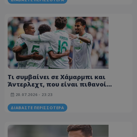
Τι συμβαίνει σε Χάμαρμπι και
Άντερλεχτ, που είναι πιθανοί
αντίπαλοι του ΠΑΟΚ στον 3ο
20.07.2026 - 23:23
προκριματικό του Europa League
ΔΙΑΒΆΣΤΕ ΠΕΡΙΣΣΌΤΕΡΑ