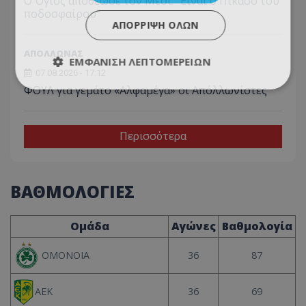
Ο Όγιος αποθέωσε τον Μέσι: “Είναι ο Πικάσο του
ποδοσφαίρου”
ΑΠΌΡΡΙΨΗ ΌΛΩΝ
ΑΠΟΛΛΩΝΑΣ
ΕΜΦΆΝΙΣΗ ΛΕΠΤΟΜΕΡΕΙΏΝ
07.08.2026 - 17:12
ΦΟΥΛ για γεμάτο «Αλφαμέγα» οι Απόλλωνίστες
Περισσότερα
ΒΑΘΜΟΛΟΓΙΕΣ
Ομάδα
Αγώνες
Βαθμολογία
36
87
ΟΜΟΝΟΙΑ
36
69
ΑΕΚ