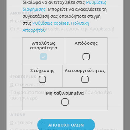
δικαίωμα να αντιταχθείτε στις
Ρυθμίσεις
διαφήμισης
. Μπορείτε να ανακαλέσετε τη
ΑΝΟΡΘΩΣΗ
συγκατάθεσή σας οποιαδήποτε στιγμή
07.08.2026 - 17:42
στις
Ρυθμίσεις cookies
.
Πολιτική
Οι AntetokounBros θα ντύνουν την Ανόρθωση!
Απορρήτου
Απολύτως
Απόδοσης
απαραίτητα
Στόχευσης
Λειτουργικότητας
SPORTS PLUS
07.08.2026 - 17:22
Τα φρούτα που ενυδατώνουν σχεδόν όσο ένα
Μη ταξινομημένα
ποτήρι νερό
ΔΙΕΘΝΗ
07.08.2026 - 17:21
ΑΠΟΔΟΧΉ ΌΛΩΝ