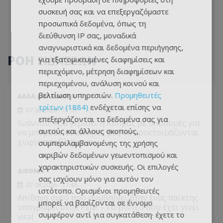
συσκευή σας και να επεξεργαζόμαστε
προσωπικά δεδομένα, όπως τη
διεύθυνση IP σας, μοναδικά
αναγνωριστικά και δεδομένα περιήγησης,
ΡΟΗ
ΕΙΔΗΣΕΩΝ
για εξατομικευμένες διαφημίσεις και
περιεχόμενο, μέτρηση διαφημίσεων και
περιεχομένου, ανάλυση κοινού και
βελτίωση υπηρεσιών.
Προμηθευτές
ΑΛΛΑ ΑΘΛΗΜΑΤΑ
τρίτων (1884)
ενδέχεται επίσης να
07.08.2026 - 17:51
επεξεργάζονται τα δεδομένα σας για
Ιωάννου: «Θα γεμίσει η Κύπρος με υποδομές για
αυτούς και άλλους σκοπούς,
να μπορούν οι αθλητές μας να προετοιμάζονται
χωρίς προβλήματα»
συμπεριλαμβανομένης της χρήσης
ακριβών δεδομένων γεωεντοπισμού και
χαρακτηριστικών συσκευής. Οι επιλογές
ΔΙΕΘΝΗ
σας ισχύουν μόνο για αυτόν τον
07.08.2026 - 17:45
ιστότοπο. Ορισμένοι προμηθευτές
Απίθανο αυτό που συμβαίνει όταν ένας παίκτης
μπορεί να βασίζονται σε έννομο
υπογράφει στην Ρεάλ - Το βίντεο που έχει γίνει
συμφέρον αντί για συγκατάθεση· έχετε το
viral