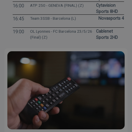
16:00
ATP 250 - GENEVA (FINAL) (Z)
Cytavision
Sports 8HD
16:45
Team 3SSB - Barcelona (L)
Novasports 4
19:00
OL Lyonnes - FC Barcelona 23/5/26
Cablenet
(Final) (Z)
Sports 2HD
19:00
Unicaja - Rio Breogan 23/5/26 (Z)
Cablenet
Sports 3HD
19:00
BOLOGNA - INTER (Z)
Cytavision
Sports 4HD
19:25
NASCAR GP FRANCE OPEN (RACE 1) (Z)
Cytavision
Sports 6HD
21:00
BAYERN MUNCHEN - STUTTGART (FINAL)
Cytavision
(Z)
Sports 7HD
21:45
LAZIO - PISA (Z)
Cytavision
Sports 4HD
22:00
VALENCIA - BARCELONA (Z)
Cytavision
Sports 3HD
22:00
MULTIGOAL R38 (Z)
Cytavision