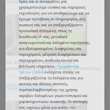
ΔΙΑΒΆΣΤΕ ΠΕΡΙΣΣΌΤΕΡΑ
Εμείς και οι συνεργάτες μας
χρησιμοποιούμε cookies και παρόμοιες
τεχνολογίες για να αποθηκεύουμε και να
έχουμε πρόσβαση σε πληροφορίες στη
συσκευή σας και να επεξεργαζόμαστε
προσωπικά δεδομένα, όπως τη
διεύθυνση IP σας, μοναδικά
αναγνωριστικά και δεδομένα περιήγησης,
για εξατομικευμένες διαφημίσεις και
περιεχόμενο, μέτρηση διαφημίσεων και
περιεχομένου, ανάλυση κοινού και
Οι αθλητικές τηλεοπτικές
βελτίωση υπηρεσιών.
Προμηθευτές
μεταδόσεις της Κυριακής 26 Ιουλίου
τρίτων (1884)
ενδέχεται επίσης να
26.07.2026 - 10:48
επεξεργάζονται τα δεδομένα σας για
αυτούς και άλλους σκοπούς,
ΔΙΑΒΆΣΤΕ ΠΕΡΙΣΣΌΤΕΡΑ
συμπεριλαμβανομένης της χρήσης
ακριβών δεδομένων γεωεντοπισμού και
χαρακτηριστικών συσκευής. Οι επιλογές
σας ισχύουν μόνο για αυτόν τον