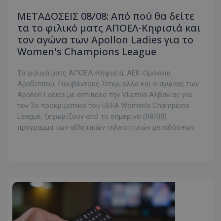
Sports 5HD
ΜΕΤΑΔΟΣΕΙΣ 08/08: Από πού θα δείτε
22:00
GIRONA - ELCHE (Z)
Cytavision
τα το φιλικό ματς ΑΠΟΕΛ-Κηφισιά και
Sports 6HD
τον αγώνα των Apollon Ladies για το
22:00
REAL MADRID - ATHLETIC BILBAO (Z)
Cytavision
Women's Champions League
Sports 8HD
Τα φιλικά ματς ΑΠΟΕΛ-Κηφισιά, ΑΕΚ-Ομόνοια
Αραδίππου, Γιουβέντους-Ίντερ, αλλά και ο αγώνας των
Apollon Ladies με αντίπαλο την Vllaznia Αλβανίας για
τον 3ο προκριματικό του UEFA Women's Champions
League, ξεχωρίζουν από το σημερινό (08/08)
πρόγραμμα των αθλητικών τηλεοπτικών μεταδόσεων.