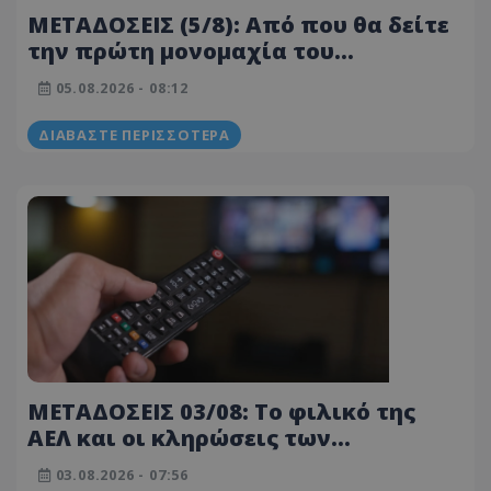
ΜΕΤΑΔΟΣΕΙΣ (5/8): Από που θα δείτε
την πρώτη μονομαχία του
ΑΠΟΛΛΩΝΑ με την Μπραν!
05.08.2026 - 08:12
ΔΙΑΒΆΣΤΕ ΠΕΡΙΣΣΌΤΕΡΑ
ΜΕΤΑΔΟΣΕΙΣ 03/08: Το φιλικό της
ΑΕΛ και οι κληρώσεις των
Κυπριακών ομάδων στην Ευρώπη!
03.08.2026 - 07:56