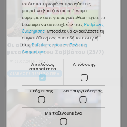
ιστότοπο. Ορισμένοι προμηθευτές
μπορεί να βασίζονται σε έννομο
συμφέρον αντί για συγκατάθεση· έχετε το
δικαίωμα να αντιταχθείτε στις
Ρυθμίσεις
διαφήμισης
. Μπορείτε να ανακαλέσετε τη
συγκατάθεσή σας οποιαδήποτε στιγμή
Οι αθλητικές τηλεοπτικές
στις
Ρυθμίσεις cookies
.
Πολιτική
μεταδόσεις τoυ Σαββάτου (25/7)
Απορρήτου
25.07.2026 - 08:45
Απολύτως
Απόδοσης
απαραίτητα
ΔΙΑΒΆΣΤΕ ΠΕΡΙΣΣΌΤΕΡΑ
Στόχευσης
Λειτουργικότητας
Μη ταξινομημένα